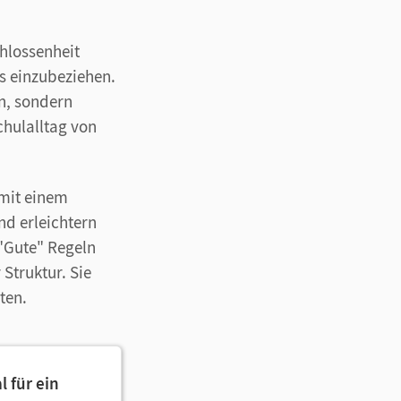
chlossenheit
s einzubeziehen.
n, sondern
chulalltag von
 mit einem
nd erleichtern
 "Gute" Regeln
 Struktur. Sie
ten.
l für ein