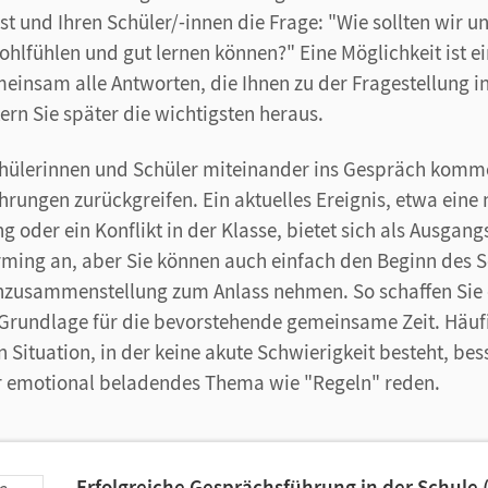
bst und Ihren Schüler/-innen die Frage: "Wie sollten wir u
ohlfühlen und gut lernen können?" Eine Möglichkeit ist e
insam alle Antworten, die Ihnen zu der Fragestellung i
ern Sie später die wichtigsten heraus.
chülerinnen und Schüler miteinander ins Gespräch komm
hrungen zurückgreifen. Ein aktuelles Ereignis, etwa eine
g oder ein Konflikt in der Klasse, bietet sich als Ausgang
rming an, aber Sie können auch einfach den Beginn des S
nzusammenstellung zum Anlass nehmen. So schaffen Sie 
 Grundlage für die bevorstehende gemeinsame Zeit. Häufig
 Situation, in der keine akute Schwierigkeit besteht, bes
r emotional beladendes Thema wie "Regeln" reden.
Erfolgreiche Gesprächsführung in der Schule (