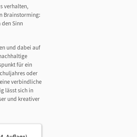
ns verhalten,
in Brainstorming:
n den Sinn
en und dabei auf
 nachhaltige
spunkt für ein
chuljahres oder
eine verbindliche
 lässt sich in
ser und kreativer
4. Auflage)