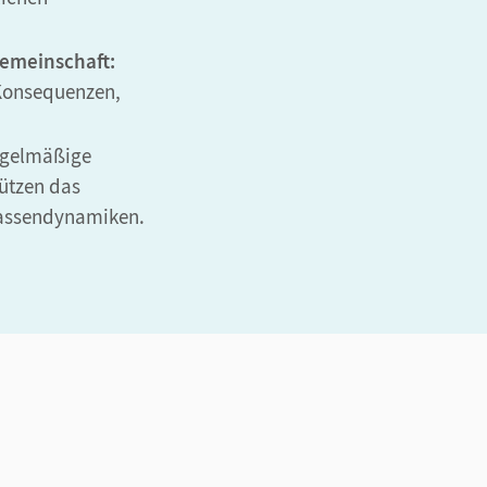
Gemeinschaft:
 Konsequenzen,
gelmäßige
tützen das
lassendynamiken.