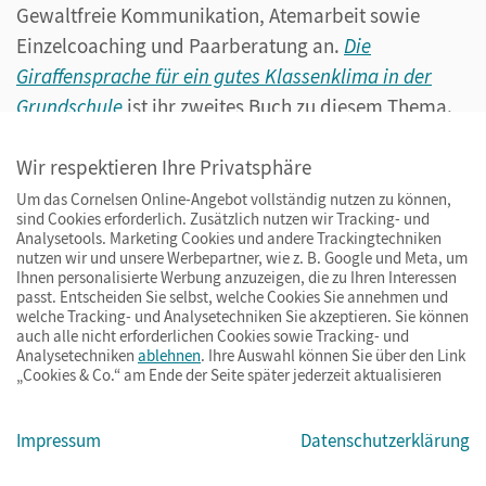
Gewaltfreie Kommunikation, Atemarbeit sowie
Einzelcoaching und Paarberatung an.
Die
Giraffensprache für ein gutes Klassenklima in der
Grundschule
ist ihr zweites Buch zu diesem Thema.
Im Dezember erscheint ihr Buch
Gewaltfreie
Kommunikation in der Sekundarstufe
.
Wir respektieren Ihre Privatsphäre
Um das Cornelsen Online-Angebot vollständig nutzen zu können,
sind Cookies erforderlich. Zusätzlich nutzen wir Tracking- und
Analysetools. Marketing Cookies und andere Trackingtechniken
nutzen wir und unsere Werbepartner, wie z. B. Google und Meta, um
Ihnen personalisierte Werbung anzuzeigen, die zu Ihren Interessen
passt. Entscheiden Sie selbst, welche Cookies Sie annehmen und
welche Tracking- und Analysetechniken Sie akzeptieren. Sie können
auch alle nicht erforderlichen Cookies sowie Tracking- und
Analysetechniken
ablehnen
. Ihre Auswahl können Sie über den Link
„Cookies & Co.“ am Ende der Seite später jederzeit aktualisieren
Klassenregeln zur Arbeit mit der
Klasse
Impressum
Datenschutzerklärung
Editierbare Kopiervorlage