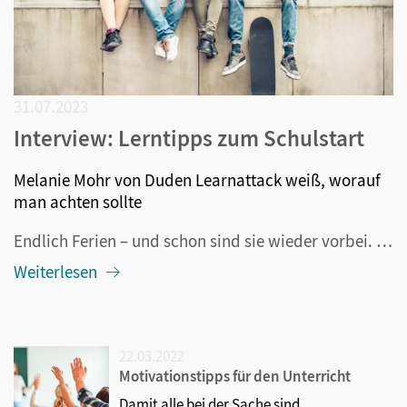
31.07.2023
Interview: Lerntipps zum Schulstart
Melanie Mohr von Duden Learnattack weiß, worauf
man achten sollte
Endlich Ferien – und schon sind sie wieder vorbei. So manche/-r Schüler/-in wird wahrscheinlich in den letzten Ferientagen etwas wehmütig und blickt mit gemischten Gefühlen aufs neue Schuljahr. Doch mit ein paar Tipps und Kniffen kann man den Start möglichst entspannt gestalten und eine gute Grundla...
Weiterlesen
22.03.2022
Motivationstipps für den Unterricht
Damit alle bei der Sache sind