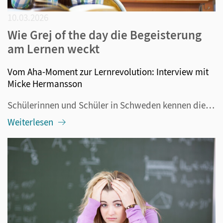
10.03.2026
Wie Grej of the day die Begeisterung
am Lernen weckt
Vom Aha-Moment zur Lernrevolution: Interview mit
Micke Hermansson
Schülerinnen und Schüler in Schweden kennen die Unterrichtsmethode „Grej of the day“, abgekürzt GOTD, denn sie ist im ganzen Land verbreitet. Inzwischen wird dieses Konzept auch in vielen anderen Ländern wie Norwegen, Dänemark, den Niederlanden, Frankreich, Belgien, Australien und Neuseeland erfolgr...
Weiterlesen