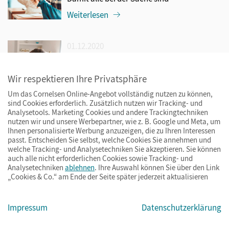
Weiterlesen
01.12.2020
Aktueller Tipp: Lerntagebuch
Besser lernen in Pandemiezeiten
Wir respektieren Ihre Privatsphäre
Weiterlesen
Um das Cornelsen Online-Angebot vollständig nutzen zu können,
sind Cookies erforderlich. Zusätzlich nutzen wir Tracking- und
Analysetools. Marketing Cookies und andere Trackingtechniken
01.12.2020
nutzen wir und unsere Werbepartner, wie z. B. Google und Meta, um
Ihnen personalisierte Werbung anzuzeigen, die zu Ihren Interessen
{Klexer} Kritzeln erwünscht! Sketchnotes
passt. Entscheiden Sie selbst, welche Cookies Sie annehmen und
unterstützen Merkfähigkeit und Lernen
welche Tracking- und Analysetechniken Sie akzeptieren. Sie können
Mit einfachen Bildern kann jedes Kind sein
auch alle nicht erforderlichen Cookies sowie Tracking- und
Analysetechniken
ablehnen
. Ihre Auswahl können Sie über den Link
Lernen selbst optimieren
„Cookies & Co.“ am Ende der Seite später jederzeit aktualisieren
Weiterlesen
Impressum
Datenschutzerklärung
30.08.2020
Berufswahl: Checkliste zur