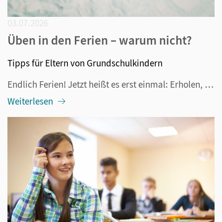
03.07.2026
Üben in den Ferien – warum nicht?
Tipps für Eltern von Grundschulkindern
Endlich Ferien! Jetzt heißt es erst einmal: Erholen, ausschlafen, nur das tun, wozu man Lust hat und in den Urlaub fahren. Aber deswegen muss ja nicht das Denken und Lernen eingestellt werden. Tatsächlich funktioniert das sowieso nicht, denn schließlich lernt das Gehirn immer und es lernt gern. Dazu...
Weiterlesen