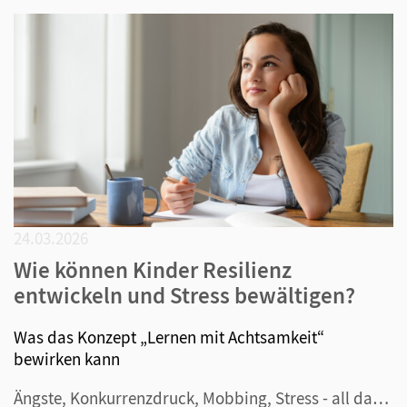
24.03.2026
Wie können Kinder Resilienz
entwickeln und Stress bewältigen?
Was das Konzept „Lernen mit Achtsamkeit“
bewirken kann
Ängste, Konkurrenzdruck, Mobbing, Stress - all das gehört wohl zum Alltag von Schülerinnen und Schülern. Aber ist das unumgänglich? Oder gibt es nicht auch Strategien, die dem entgegenwirken können? Zum Beispiel, wenn Lehrkräfte das Konzept „Lernen mit Achtsamkeit“ in ihrem Klassenzimmer etablieren,...