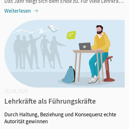
Das Jahr neigt sich dem Ende zu. Für viele Lehrkräfte bedeutet das: letzte Klassenarbeiten, Stapel von Korrekturen, Notendruck und der große Wunsch nach Ferien. Doch gerade in dieser hektischen Zeit lohnt es sich, im Unterricht kurz auf die Bremse zu treten. Ein gemeinsamer Jahresrückblick mit der K...
Weiterlesen
20.08.2025
Lehrkräfte als Führungskräfte
Durch Haltung, Beziehung und Konsequenz echte
Autorität gewinnen