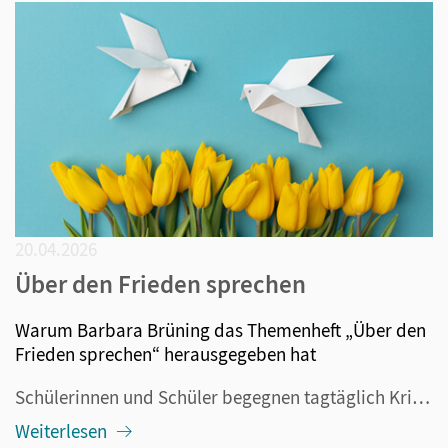
20.04.2026
Über den Frieden sprechen
Warum Barbara Brüning das Themenheft „Über den
Frieden sprechen“ herausgegeben hat
Schülerinnen und Schüler begegnen tagtäglich Kriegen: in den Nachrichten, in Gesprächen oder auch in direktem Kontakt mit Geflüchteten aus Kriegsgebieten. Vokabeln wie „kriegstauglich“, „Waffenlieferungen“ „Gebietsabtretungen“ oder „Offensive“ gehören plötzlich zur Alltagssprache. Wir müssen aber in...
Weiterlesen