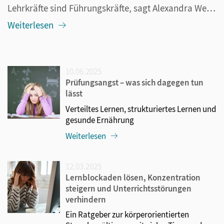
Lehrkräfte sind Führungskräfte, sagt Alexandra Wendler. Und sie sollten sich dieser Rolle bewusst sein. Damit meint sie nicht bloß die Schulleitungen, sondern jede Lehrkraft. Aber was genau bedeutet Führungskraft im pädagogischen Kontext? Heißt das etwa eine Rückkehr zu autoritären Strukturen? Oder ...
Weiterlesen
10.06.2025
Prüfungsangst – was sich dagegen tun
lässt
Verteiltes Lernen, strukturiertes Lernen und
gesunde Ernährung
Weiterlesen
12.03.2025
Lernblockaden lösen, Konzentration
steigern und Unterrichtsstörungen
verhindern
Ein Ratgeber zur körperorientierten