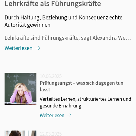
Lehrkräfte als Führungskräfte
Durch Haltung, Beziehung und Konsequenz echte
Autorität gewinnen
Lehrkräfte sind Führungskräfte, sagt Alexandra Wendler. Und sie sollten sich dieser Rolle bewusst sein. Damit meint sie nicht bloß die Schulleitungen, sondern jede Lehrkraft. Aber was genau bedeutet Führungskraft im pädagogischen Kontext? Heißt das etwa eine Rückkehr zu autoritären Strukturen? Oder ...
Weiterlesen
10.06.2025
Prüfungsangst – was sich dagegen tun
lässt
Verteiltes Lernen, strukturiertes Lernen und
gesunde Ernährung
Weiterlesen
12.03.2025