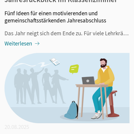
Fünf Ideen für einen motivierenden und
gemeinschaftsstärkenden Jahresabschluss
Das Jahr neigt sich dem Ende zu. Für viele Lehrkräfte bedeutet das: letzte Klassenarbeiten, Stapel von Korrekturen, Notendruck und der große Wunsch nach Ferien. Doch gerade in dieser hektischen Zeit lohnt es sich, im Unterricht kurz auf die Bremse zu treten. Ein gemeinsamer Jahresrückblick mit der K...
Weiterlesen
20.08.2025