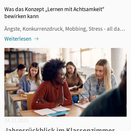
Was das Konzept „Lernen mit Achtsamkeit“
bewirken kann
Ängste, Konkurrenzdruck, Mobbing, Stress - all das gehört wohl zum Alltag von Schülerinnen und Schülern. Aber ist das unumgänglich? Oder gibt es nicht auch Strategien, die dem entgegenwirken können? Zum Beispiel, wenn Lehrkräfte das Konzept „Lernen mit Achtsamkeit“ in ihrem Klassenzimmer etablieren,...
Weiterlesen
14.11.2025
Jahresrückblick im Klassenzimmer