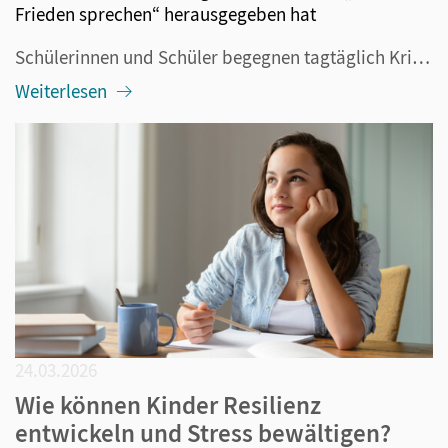
Frieden sprechen“ herausgegeben hat
Schülerinnen und Schüler begegnen tagtäglich Kriegen: in den Nachrichten, in Gesprächen oder auch in direktem Kontakt mit Geflüchteten aus Kriegsgebieten. Vokabeln wie „kriegstauglich“, „Waffenlieferungen“ „Gebietsabtretungen“ oder „Offensive“ gehören plötzlich zur Alltagssprache. Wir müssen aber in...
Weiterlesen
24.03.2026
Wie können Kinder Resilienz
entwickeln und Stress bewältigen?