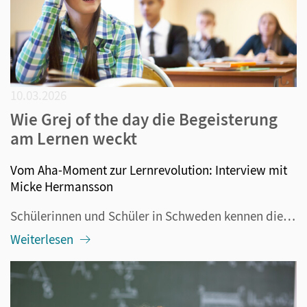
10.03.2026
Wie Grej of the day die Begeisterung
am Lernen weckt
Vom Aha-Moment zur Lernrevolution: Interview mit
Micke Hermansson
Schülerinnen und Schüler in Schweden kennen die Unterrichtsmethode „Grej of the day“, abgekürzt GOTD, denn sie ist im ganzen Land verbreitet. Inzwischen wird dieses Konzept auch in vielen anderen Ländern wie Norwegen, Dänemark, den Niederlanden, Frankreich, Belgien, Australien und Neuseeland erfolgr...
Weiterlesen