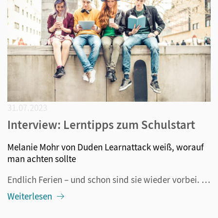
31.07.2023
Interview: Lerntipps zum Schulstart
Melanie Mohr von Duden Learnattack weiß, worauf
man achten sollte
Endlich Ferien – und schon sind sie wieder vorbei. So manche/-r Schüler/-in wird wahrscheinlich in den letzten Ferientagen etwas wehmütig und blickt mit gemischten Gefühlen aufs neue Schuljahr. Doch mit ein paar Tipps und Kniffen kann man den Start möglichst entspannt gestalten und eine gute Grundla...
Weiterlesen