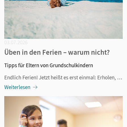
03.07.2026
Üben in den Ferien – warum nicht?
Tipps für Eltern von Grundschulkindern
Endlich Ferien! Jetzt heißt es erst einmal: Erholen, ausschlafen, nur das tun, wozu man Lust hat und in den Urlaub fahren. Aber deswegen muss ja nicht das Denken und Lernen eingestellt werden. Tatsächlich funktioniert das sowieso nicht, denn schließlich lernt das Gehirn immer und es lernt gern. Dazu...
Weiterlesen