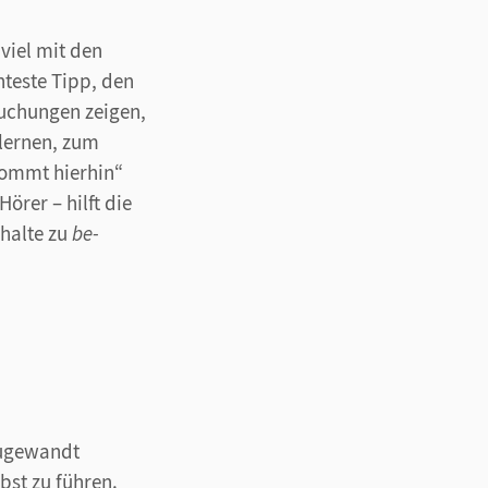
 viel mit den
hteste Tipp, den
uchungen zeigen,
 lernen, zum
kommt hierhin“
rer – hilft die
rhalte zu
be-
zugewandt
bst zu führen.