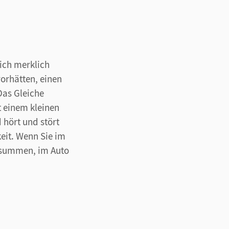
sich merklich
orhätten, einen
Das Gleiche
t einem kleinen
hört und stört
keit. Wenn Sie im
 summen, im Auto