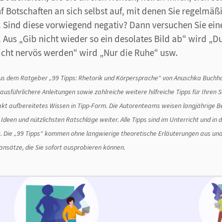
nf Botschaften an sich selbst auf, mit denen Sie regelmäßi
. Sind diese vorwiegend negativ? Dann versuchen Sie eine
Aus „Gib nicht wieder so ein desolates Bild ab“ wird „Du
nicht nervös werden“ wird „Nur die Ruhe“ usw.
s dem Ratgeber „99 Tipps: Rhetorik und Körpersprache“ von Anuschka Buchho
ausführlichere Anleitungen sowie zahlreiche weitere hilfreiche Tipps für Ihren 
akt aufbereitetes Wissen in Tipp-Form. Die Autorenteams weisen langjährige B
Ideen und nützlichsten Ratschläge weiter. Alle Tipps sind im Unterricht und in 
. Die „99 Tipps“ kommen ohne langwierige theoretische Erläuterungen aus und 
nsätze, die Sie sofort ausprobieren können.