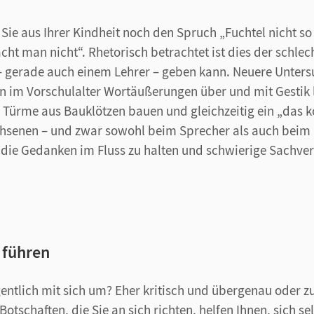
 Sie aus Ihrer Kindheit noch den Spruch „Fuchtel nicht so
ht man nicht“. Rhetorisch betrachtet ist dies der schlec
gerade auch einem Lehrer – geben kann. Neuere Unters
n im Vorschulalter Wortäußerungen über und mit Gestik
e Türme aus Bauklötzen bauen und gleichzeitig ein „das 
hsenen – und zwar sowohl beim Sprecher als auch beim Hö
, die Gedanken im Fluss zu halten und schwierige Sachve
t führen
gentlich mit sich um? Eher kritisch und übergenau oder 
otschaften, die Sie an sich richten, helfen Ihnen, sich sel