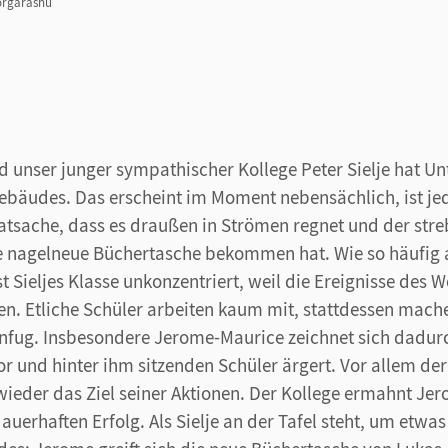
orgarashu
d unser junger sympathischer Kollege Peter Sielje hat Unt
ebäudes. Das erscheint im Moment nebensächlich, ist j
Tatsache, dass es draußen in Strömen regnet und der st
 nagelneue Büchertasche bekommen hat. Wie so häufig
 Sieljes Klasse unkonzentriert, weil die Ereignisse des
en. Etliche Schüler arbeiten kaum mit, stattdessen mache
fug. Insbesondere Jerome-Maurice zeichnet sich dadurc
r und hinter ihm sitzenden Schüler ärgert. Vor allem der
wieder das Ziel seiner Aktionen. Der Kollege ermahnt Je
auerhaften Erfolg. Als Sielje an der Tafel steht, um etwa