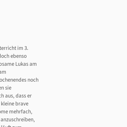
erricht im 3.
edoch ebenso
rebsame Lukas am
 am
 Wochenendes noch
n sie
h aus, dass er
 kleine brave
rome mehrfach,
s anzuschreiben,