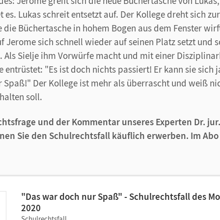
des: Jerome greift sich die neue Büchertasche von Lukas,
t es. Lukas schreit entsetzt auf. Der Kollege dreht sich zu
 die Büchertasche in hohem Bogen aus dem Fenster wirft
 Jerome sich schnell wieder auf seinen Platz setzt und so
. Als Sielje ihm Vorwürfe macht und mit einer Disziplina
entrüstet: "Es ist doch nichts passiert! Er kann sie sich 
 Spaß!" Der Kollege ist mehr als überrascht und weiß nic
halten soll.
chtsfrage und der Kommentar unseres Experten Dr. ju
nnen Sie den Schulrechtsfall käuflich erwerben. Im Abo i
"Das war doch nur Spaß" - Schulrechtsfall des M
2020
Schulrechtsfall