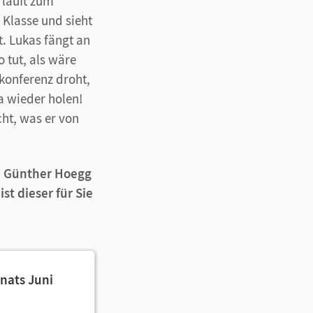
 läuft zum
r Klasse und sieht
. Lukas fängt an
 tut, als wäre
rkonferenz droht,
ja wieder holen!
ht, was er von
r. Günther Hoegg
st dieser für Sie
onats Juni