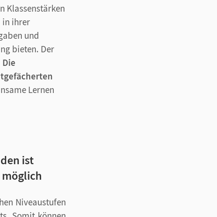
en Klassenstärken
in ihrer
fgaben und
ung bieten. Der
.
Die
eitgefächerten
insame Lernen
den ist
 möglich
chen Niveaustufen
hts. Somit können