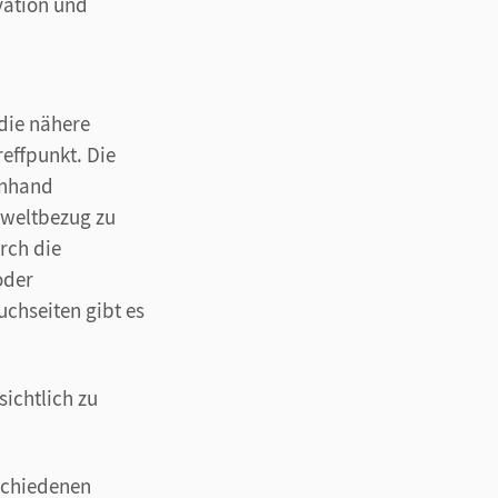
vation und
die nähere
effpunkt. Die
anhand
sweltbezug zu
rch die
oder
chseiten gibt es
ichtlich zu
schiedenen