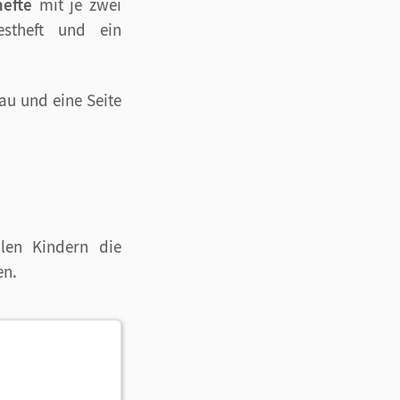
hefte
mit je zwei
Testheft und ein
au und eine Seite
llen Kindern die
en.