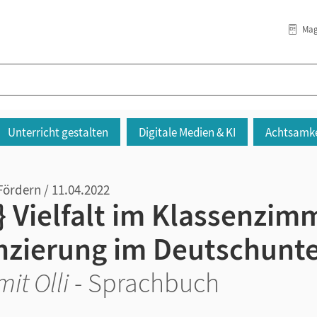
Mag
Unterricht gestalten
Digitale Medien & KI
Achtsamke
Fördern / 11.04.2022
} Vielfalt im Klassenzimm
nzierung im Deutschunte
it Olli
- Sprachbuch