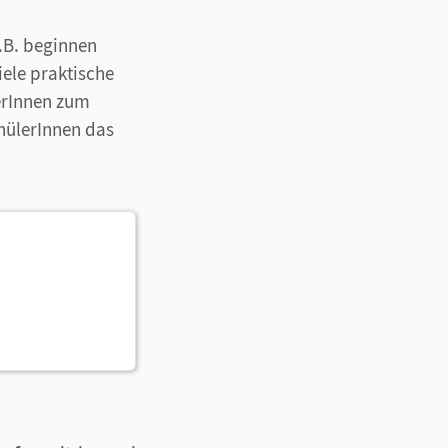
.B. beginnen
iele praktische
erInnen zum
hülerInnen das