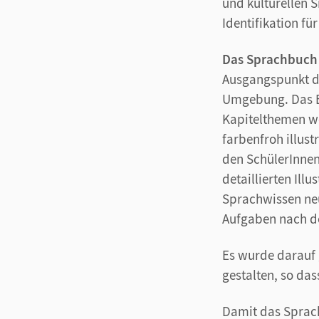
und kulturellen S
Identifikation fü
Das Sprachbuch
Ausgangspunkt de
Umgebung. Das Bo
Kapitelthemen we
farbenfroh illust
den SchülerInnen
detaillierten Il
Sprachwissen neu
Aufgaben nach d
Es wurde darauf g
gestalten, so das
Damit das Sprach