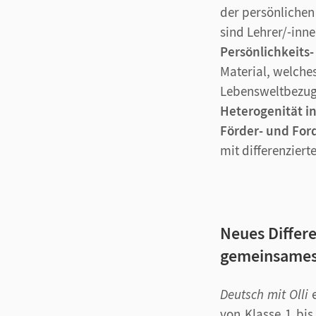
der persönlichen
sind Lehrer/-inn
Persönlichkeits
Material, welches
Lebensweltbezug 
Heterogenität in
Förder- und For
mit differenzier
Neues Differe
gemeinsames 
Deutsch mit Olli
von Klasse 1 bis