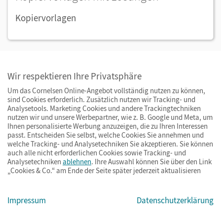
Kopiervorlagen
Weitere Lesespurgeschichten
Wir respektieren Ihre Privatsphäre
Um das Cornelsen Online-Angebot vollständig nutzen zu können,
sind Cookies erforderlich. Zusätzlich nutzen wir Tracking- und
Analysetools. Marketing Cookies und andere Trackingtechniken
nutzen wir und unsere Werbepartner, wie z. B. Google und Meta, um
Vorlesen macht Freude
Ihnen personalisierte Werbung anzuzeigen, die zu Ihren Interessen
passt. Entscheiden Sie selbst, welche Cookies Sie annehmen und
welche Tracking- und Analysetechniken Sie akzeptieren. Sie können
Allein zu Hause "im stillen Kämmerlein" zu lesen, ist
auch alle nicht erforderlichen Cookies sowie Tracking- und
Analysetechniken
ablehnen
. Ihre Auswahl können Sie über den Link
gerade für leseschwächere Kinder eine
„Cookies & Co.“ am Ende der Seite später jederzeit aktualisieren
Herausforderung, die mit wenig Spaß verbunden ist.
Dass Lesen auch ein gemeinschaftliches Erlebnis
Impressum
Datenschutzerklärung
sein kann, das mit Austausch, Kommunikation und
Begegnung zu tun hat, lernen Jugendliche zum