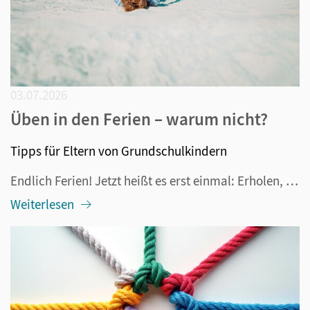
03.07.2026
Üben in den Ferien – warum nicht?
Tipps für Eltern von Grundschulkindern
Endlich Ferien! Jetzt heißt es erst einmal: Erholen, ausschlafen, nur das tun, wozu man Lust hat und in den Urlaub fahren. Aber deswegen muss ja nicht das Denken und Lernen eingestellt werden. Tatsächlich funktioniert das sowieso nicht, denn schließlich lernt das Gehirn immer und es lernt gern. Dazu...
Weiterlesen