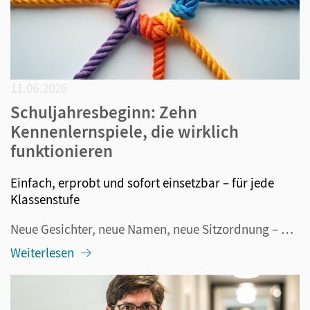
11.06.2026
Schuljahresbeginn: Zehn
Kennenlernspiele, die wirklich
funktionieren
Einfach, erprobt und sofort einsetzbar – für jede
Klassenstufe
Neue Gesichter, neue Namen, neue Sitzordnung – und mittendrin dreißig Kinder oder Jugendliche, die zwischen Neugier und Nervosität schwanken. Der Schuljahresbeginn ist für alle Beteiligten aufregend. Und genau deshalb lohnt es sich, die ersten Stunden nicht dem Zufall zu überlassen. Kennenlernspiele...
Weiterlesen