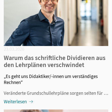
23.03.2026
Warum das schriftliche Dividieren aus
den Lehrplänen verschwindet
„Es geht uns Didaktiker/-innen um verständiges
Rechnen“
Veränderte Grundschullehrpläne sorgen selten für Schlagzeilen. Aber Ende vergangen Jahres war das Thema Dividieren in der Grundschule plötzlich Thema in vielen Medien, weil das niedersächsische Kultusministerium bekanntgegeben hatte, dass das schriftliche Dividieren nicht mehr zum Lehrplan der Grund...
Weiterlesen