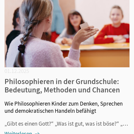
01.12.2025
Philosophieren in der Grundschule:
Bedeutung, Methoden und Chancen
Wie Philosophieren Kinder zum Denken, Sprechen
und demokratischen Handeln befähigt
„Gibt es einen Gott?“ „Was ist gut, was ist böse?“ „Gibt es nur eine Welt?“ Kinder haben viele Fragen, bei denen es sich oft um anspruchsvolle philosophische Überlegungen handelt. Warum diese in den Grundschulunterricht integriert werden sollten, und warum sie auch einen wichtigen Beitrag zur Sprach...
Weiterlesen