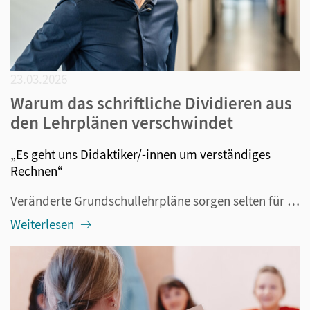
23.03.2026
Warum das schriftliche Dividieren aus
den Lehrplänen verschwindet
„Es geht uns Didaktiker/-innen um verständiges
Rechnen“
Veränderte Grundschullehrpläne sorgen selten für Schlagzeilen. Aber Ende vergangen Jahres war das Thema Dividieren in der Grundschule plötzlich Thema in vielen Medien, weil das niedersächsische Kultusministerium bekanntgegeben hatte, dass das schriftliche Dividieren nicht mehr zum Lehrplan der Grund...
Weiterlesen