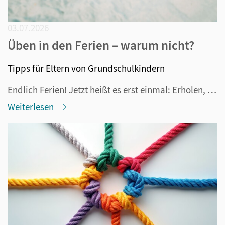
03.07.2026
Üben in den Ferien – warum nicht?
Tipps für Eltern von Grundschulkindern
Endlich Ferien! Jetzt heißt es erst einmal: Erholen, ausschlafen, nur das tun, wozu man Lust hat und in den Urlaub fahren. Aber deswegen muss ja nicht das Denken und Lernen eingestellt werden. Tatsächlich funktioniert das sowieso nicht, denn schließlich lernt das Gehirn immer und es lernt gern. Dazu...
Weiterlesen