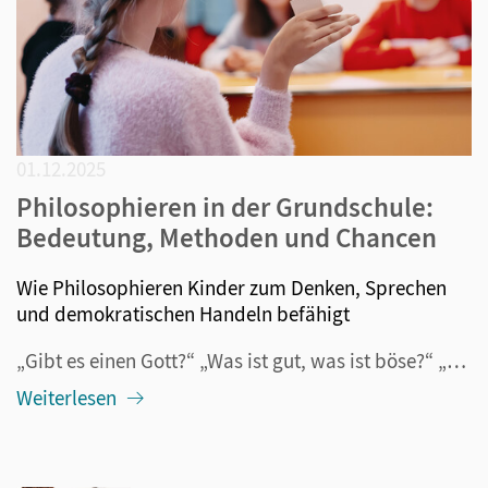
01.12.2025
Philosophieren in der Grundschule:
Bedeutung, Methoden und Chancen
Wie Philosophieren Kinder zum Denken, Sprechen
und demokratischen Handeln befähigt
„Gibt es einen Gott?“ „Was ist gut, was ist böse?“ „Gibt es nur eine Welt?“ Kinder haben viele Fragen, bei denen es sich oft um anspruchsvolle philosophische Überlegungen handelt. Warum diese in den Grundschulunterricht integriert werden sollten, und warum sie auch einen wichtigen Beitrag zur Sprach...
Weiterlesen