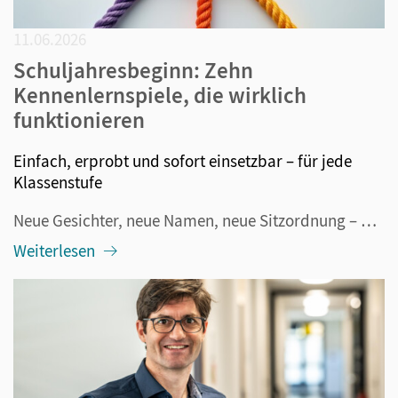
11.06.2026
Schuljahresbeginn: Zehn
Kennenlernspiele, die wirklich
funktionieren
Einfach, erprobt und sofort einsetzbar – für jede
Klassenstufe
Neue Gesichter, neue Namen, neue Sitzordnung – und mittendrin dreißig Kinder oder Jugendliche, die zwischen Neugier und Nervosität schwanken. Der Schuljahresbeginn ist für alle Beteiligten aufregend. Und genau deshalb lohnt es sich, die ersten Stunden nicht dem Zufall zu überlassen. Kennenlernspiele...
Weiterlesen