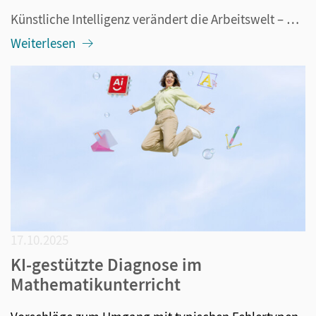
Künstliche Intelligenz verändert die Arbeitswelt – und mit ihr auch den Bewerbungsprozess. Was vor wenigen Jahren noch nach Zukunftsmusik klang, ist heute längst Realität: Immer mehr Unternehmen nutzen KI-gestützte Systeme zur Sichtung von Bewerbungsunterlagen, während Bewerber/-innen selbst KI eins...
Weiterlesen
17.10.2025
KI-gestützte Diagnose im
Mathematikunterricht