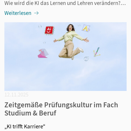
Wie wird die KI das Lernen und Lehren verändern? Diese Frage beschäftigt alle im Bildungsbereich Tätigen seit mehr als drei Jahren, nämlich seitdem ChatGPT veröffentlicht wurde. Längst ist klar: Die generative KI ist nicht mehr aus dem Alltag – also auch nicht aus der Schule – wegzudenken. Darüber h...
Weiterlesen
12.11.2025
Zeitgemäße Prüfungskultur im Fach
Studium & Beruf
„KI trifft Karriere“