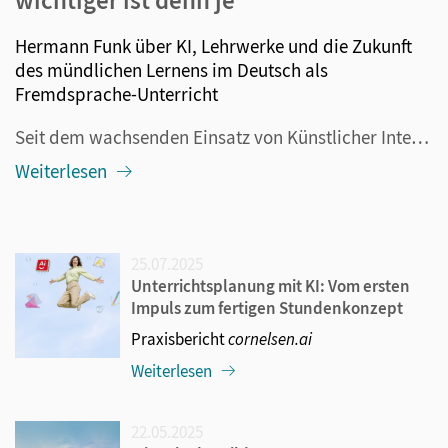
wichtiger ist denn je
Hermann Funk über KI, Lehrwerke und die Zukunft
des mündlichen Lernens im Deutsch als
Fremdsprache-Unterricht
Seit dem wachsenden Einsatz von Künstlicher Intelligenz im Bildungsbereich wird heftig über die Entwicklung des Sprachenlernens diskutiert. Da wird etwa darüber spekuliert, ob der Fremdsprachenunterricht nicht komplett abgeschafft werden sollte, weil die KI ohnehin alle Übersetzungsaufgaben übernimm...
Weiterlesen
25.07.2025
Unterrichtsplanung mit KI: Vom ersten
Impuls zum fertigen Stundenkonzept
Praxisbericht
cornelsen.ai
Weiterlesen
22.05.2025