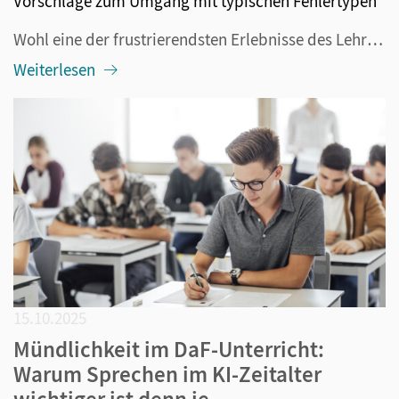
Vorschläge zum Umgang mit typischen Fehlertypen
Wohl eine der frustrierendsten Erlebnisse des Lehrerberufes ist die Korrektur einer Klassenarbeit, bei der Schülerinnen und Schüler auch bei einfachen Aufgaben Fehler machen, mit denen man vorher nicht gerechnet hat. Mit fortschreitender Komplexität der mathematischen Inhalte wird es für Schülerinne...
Weiterlesen
15.10.2025
Mündlichkeit im DaF-Unterricht:
Warum Sprechen im KI-Zeitalter