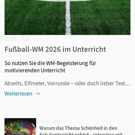
09.06.2026
Fußball-WM 2026 im Unterricht
So nutzen Sie die WM-Begeisterung für
motivierenden Unterricht
Abseits, Elfmeter, Vorrunde – oder doch lieber Textaufgaben, Leseverstehen und Geometrie? Wenn ab dem 11. Juni 2026 der Ball in Kanada, Mexiko und den USA rollt, ist das Fußballfieber auch im Klassenzimmer kaum zu bremsen. Und das ist auch gut so: Denn statt gegen die WM-Begeisterung anzukämpfen, kö...
Weiterlesen
03.06.2026
Warum das Thema Schönheit in den
Schulunterricht gehört – Interview mit