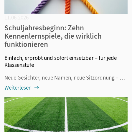
11.06.2026
Schuljahresbeginn: Zehn
Kennenlernspiele, die wirklich
funktionieren
Einfach, erprobt und sofort einsetzbar – für jede
Klassenstufe
Neue Gesichter, neue Namen, neue Sitzordnung – und mittendrin dreißig Kinder oder Jugendliche, die zwischen Neugier und Nervosität schwanken. Der Schuljahresbeginn ist für alle Beteiligten aufregend. Und genau deshalb lohnt es sich, die ersten Stunden nicht dem Zufall zu überlassen. Kennenlernspiele...
Weiterlesen