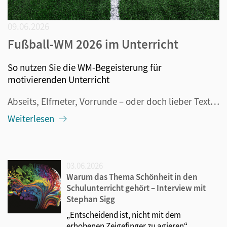
09.06.2026
Fußball-WM 2026 im Unterricht
So nutzen Sie die WM-Begeisterung für
motivierenden Unterricht
Abseits, Elfmeter, Vorrunde – oder doch lieber Textaufgaben, Leseverstehen und Geometrie? Wenn ab dem 11. Juni 2026 der Ball in Kanada, Mexiko und den USA rollt, ist das Fußballfieber auch im Klassenzimmer kaum zu bremsen. Und das ist auch gut so: Denn statt gegen die WM-Begeisterung anzukämpfen, kö...
Weiterlesen
03.06.2026
Warum das Thema Schönheit in den
Schulunterricht gehört – Interview mit
Stephan Sigg
„Entscheidend ist, nicht mit dem
erhobenen Zeigefinger zu agieren“