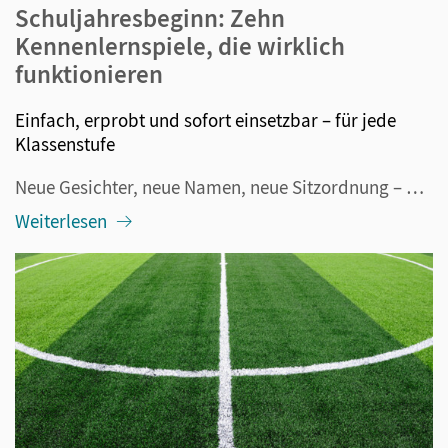
Schuljahresbeginn: Zehn
Kennenlernspiele, die wirklich
funktionieren
Einfach, erprobt und sofort einsetzbar – für jede
Klassenstufe
Neue Gesichter, neue Namen, neue Sitzordnung – und mittendrin dreißig Kinder oder Jugendliche, die zwischen Neugier und Nervosität schwanken. Der Schuljahresbeginn ist für alle Beteiligten aufregend. Und genau deshalb lohnt es sich, die ersten Stunden nicht dem Zufall zu überlassen. Kennenlernspiele...
Weiterlesen