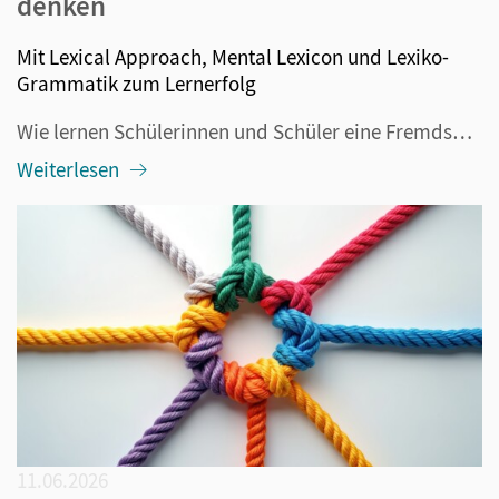
denken
Mit Lexical Approach, Mental Lexicon und Lexiko-
Grammatik zum Lernerfolg
Wie lernen Schülerinnen und Schüler eine Fremdsprache am erfolgreichsten? Grammatikalische Regeln lernen und Vokabeln pauken galten lange Zeit als die besten Methoden. Doch davon hat sich die Didaktik in den vergangenen Jahrzehnten mehr und mehr verabschiedet. Lexical Approach, Mental Lexicon und Le...
Weiterlesen
11.06.2026