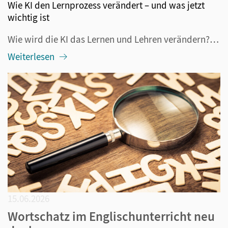
Wie KI den Lernprozess verändert – und was jetzt
wichtig ist
Wie wird die KI das Lernen und Lehren verändern? Diese Frage beschäftigt alle im Bildungsbereich Tätigen seit mehr als drei Jahren, nämlich seitdem ChatGPT veröffentlicht wurde. Längst ist klar: Die generative KI ist nicht mehr aus dem Alltag – also auch nicht aus der Schule – wegzudenken. Darüber h...
Weiterlesen
15.06.2026
Wortschatz im Englischunterricht neu