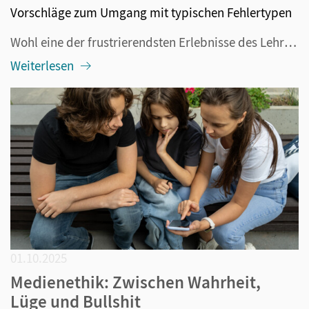
Vorschläge zum Umgang mit typischen Fehlertypen
Wohl eine der frustrierendsten Erlebnisse des Lehrerberufes ist die Korrektur einer Klassenarbeit, bei der Schülerinnen und Schüler auch bei einfachen Aufgaben Fehler machen, mit denen man vorher nicht gerechnet hat. Mit fortschreitender Komplexität der mathematischen Inhalte wird es für Schülerinne...
Weiterlesen
01.10.2025
Medienethik: Zwischen Wahrheit,
Lüge und Bullshit