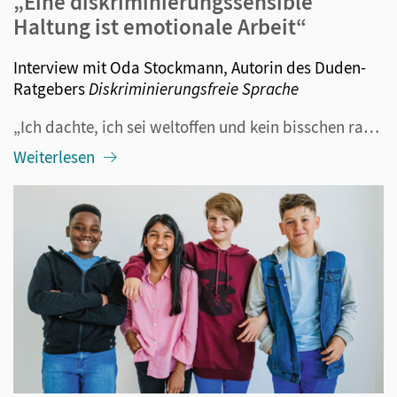
„Eine diskriminierungssensible
Haltung ist emotionale Arbeit“
Interview mit Oda Stockmann, Autorin des Duden-
Ratgebers
Diskriminierungsfreie Sprache
„Ich dachte, ich sei weltoffen und kein bisschen rassistisch, sexistisch oder auf anderen Ebenen diskriminierend, auch nicht aus Versehen.“ Das schreibt Oda Stockmann in ihrem Buch Diskriminierungsfreie Sprache – und erklärt dann, warum sie sich mit dieser Annahme geirrt hat. Ihr Ratgeber hilft dabe...
Weiterlesen