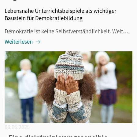
Lebensnahe Unterrichtsbeispiele als wichtiger
Baustein für Demokratiebildung
Demokratie ist keine Selbstverständlichkeit. Weltweit ist sie sogar auf dem Rückzug, wie die „Economist Intelligence Unit“ (EIU) des britischen Economist-Verlags 2024 in einer Studie* herausfand. Historische und aktuelle Konflikte auf der Welt zeigen, wie fragil demokratische Strukturen sein k...
Weiterlesen
06.05.2025