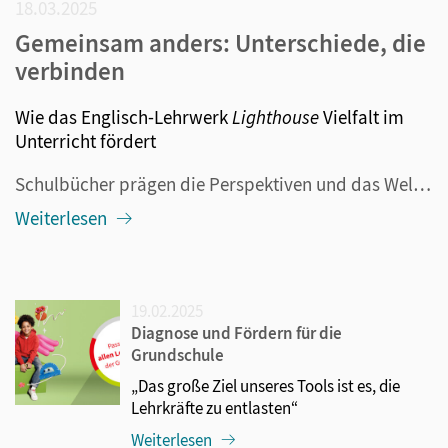
18.03.2025
Gemeinsam anders: Unterschiede, die
verbinden
Wie das Englisch-Lehrwerk
Lighthouse
Vielfalt im
Unterricht fördert
Schulbücher prägen die Perspektiven und das Weltbild junger Menschen. Damit sich die gesellschaftliche Realität mit all ihren Facetten in den Lehrwerken widerspiegelt und stereotype Darstellungen der Vergangenheit angehören, braucht es Redaktionen, die genau hinschauen. Wie bei Lighthouse, einem der...
Weiterlesen
19.02.2025
Diagnose und Fördern für die
Grundschule
„Das große Ziel unseres Tools ist es, die
Lehrkräfte zu entlasten“
Weiterlesen