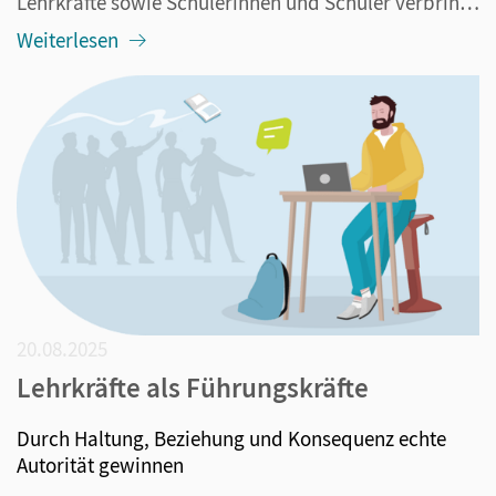
Lehrkräfte sowie Schülerinnen und Schüler verbringen täglich viele Stunden in der Schule und das über Jahre. Wichtig also, dass es ihnen an diesem Ort gut geht. Das betrifft sowohl die äußeren Bedingungen wie etwa das Gebäude oder den Klassenraum als auch und das ganz besonders: ihre Beziehung...
Weiterlesen
20.08.2025
Lehrkräfte als Führungskräfte
Durch Haltung, Beziehung und Konsequenz echte
Autorität gewinnen