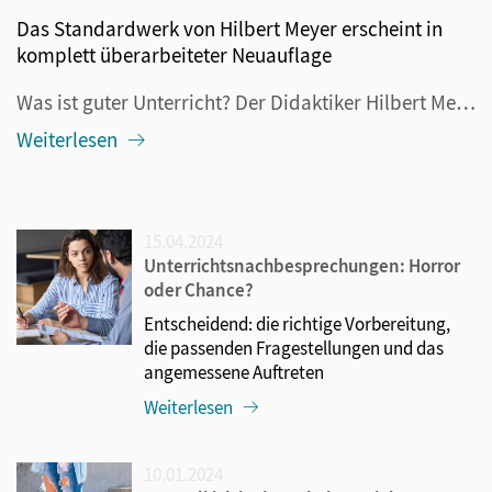
Das Standardwerk von Hilbert Meyer erscheint in
komplett überarbeiteter Neuauflage
Was ist guter Unterricht? Der Didaktiker Hilbert Meyer hat dafür vor 20 Jahren erstmals in seinem gleichnamigen Buch zehn Merkmale guten Unterrichts formuliert. Es wurde ein Long- und Bestseller, anders ausgedrückt: ein Standardwerk mit einer Gesamtauflage von über 150.000 Exemplaren. Jetzt ist die ...
Weiterlesen
15.04.2024
Unterrichtsnachbesprechungen: Horror
oder Chance?
Entscheidend: die richtige Vorbereitung,
die passenden Fragestellungen und das
angemessene Auftreten
Weiterlesen
10.01.2024