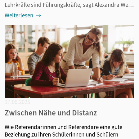
Lehrkräfte sind Führungskräfte, sagt Alexandra Wendler. Und sie sollten sich dieser Rolle bewusst sein. Damit meint sie nicht bloß die Schulleitungen, sondern jede Lehrkraft. Aber was genau bedeutet Führungskraft im pädagogischen Kontext? Heißt das etwa eine Rückkehr zu autoritären Strukturen? Oder ...
Weiterlesen
17.06.2025
Zwischen Nähe und Distanz
Wie Referendarinnen und Referendare eine gute
Beziehung zu ihren Schülerinnen und Schülern