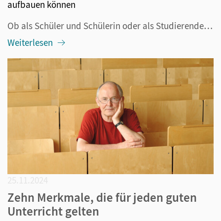
aufbauen können
Ob als Schüler und Schülerin oder als Studierende: Bisher waren Sie hauptsächlich mit Gleichaltrigen zusammen, mit Ausnahme Ihrer Familie, Ihrer Lehrkräfte und Dozenten. Jetzt stehen Sie allein einer Gruppe von Schülerinnen und Schülern gegenüber, die deutlich – oder zumindest um einige Jahre – jüng...
Weiterlesen
25.11.2024
Zehn Merkmale, die für jeden guten
Unterricht gelten