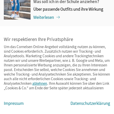
Was soll ich in der Schule anziehen?
Über passende Outfits und ihre Wirkung
Weiterlesen
14.08.2023
Von Anfang an ein gutes Verhältnis
Wir respektieren Ihre Privatsphäre
Wie der Einstieg in eine neue Klasse
Um das Cornelsen Online-Angebot vollständig nutzen zu können,
sind Cookies erforderlich. Zusätzlich nutzen wir Tracking- und
gelingen kann
Analysetools. Marketing Cookies und andere Trackingtechniken
Weiterlesen
nutzen wir und unsere Werbepartner, wie z. B. Google und Meta, um
Ihnen personalisierte Werbung anzuzeigen, die zu Ihren Interessen
passt. Entscheiden Sie selbst, welche Cookies Sie annehmen und
welche Tracking- und Analysetechniken Sie akzeptieren. Sie können
11.07.2022
auch alle nicht erforderlichen Cookies sowie Tracking- und
Fünf Ideen zum Unterrichtseinstieg in der
Analysetechniken
ablehnen
. Ihre Auswahl können Sie über den Link
Grundschule
„Cookies & Co.“ am Ende der Seite später jederzeit aktualisieren
Den Unterricht richtig beginnen
Impressum
Datenschutzerklärung
Weiterlesen