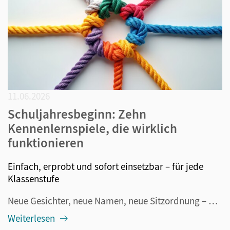
11.06.2026
Schuljahresbeginn: Zehn
Kennenlernspiele, die wirklich
funktionieren
Einfach, erprobt und sofort einsetzbar – für jede
Klassenstufe
Neue Gesichter, neue Namen, neue Sitzordnung – und mittendrin dreißig Kinder oder Jugendliche, die zwischen Neugier und Nervosität schwanken. Der Schuljahresbeginn ist für alle Beteiligten aufregend. Und genau deshalb lohnt es sich, die ersten Stunden nicht dem Zufall zu überlassen. Kennenlernspiele...
Weiterlesen