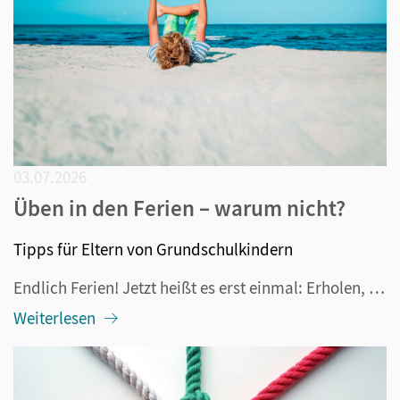
03.07.2026
Üben in den Ferien – warum nicht?
Tipps für Eltern von Grundschulkindern
Endlich Ferien! Jetzt heißt es erst einmal: Erholen, ausschlafen, nur das tun, wozu man Lust hat und in den Urlaub fahren. Aber deswegen muss ja nicht das Denken und Lernen eingestellt werden. Tatsächlich funktioniert das sowieso nicht, denn schließlich lernt das Gehirn immer und es lernt gern. Dazu...
Weiterlesen