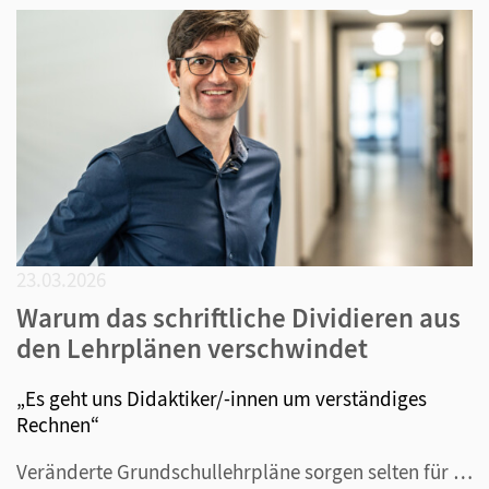
23.03.2026
Warum das schriftliche Dividieren aus
den Lehrplänen verschwindet
„Es geht uns Didaktiker/-innen um verständiges
Rechnen“
Veränderte Grundschullehrpläne sorgen selten für Schlagzeilen. Aber Ende vergangen Jahres war das Thema Dividieren in der Grundschule plötzlich Thema in vielen Medien, weil das niedersächsische Kultusministerium bekanntgegeben hatte, dass das schriftliche Dividieren nicht mehr zum Lehrplan der Grund...