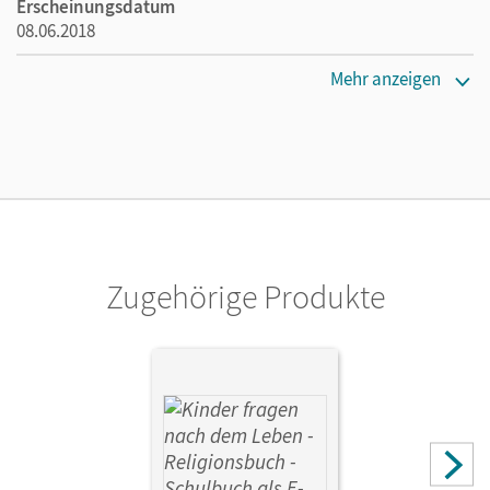
Erscheinungsdatum
08.06.2018
Maße
Mehr anzeigen
Länge: 26 cm, Breite: 19 cm, Höhe: 1,2 cm
Verlag
Cornelsen Verlag
Autor/-in
Blumhagen, Doreen; Landgraf, Michael; Wiedenroth-
Gabler, Ingrid; Wegener-Kämper, Miriam; Richter, Esther
Zugehörige Produkte