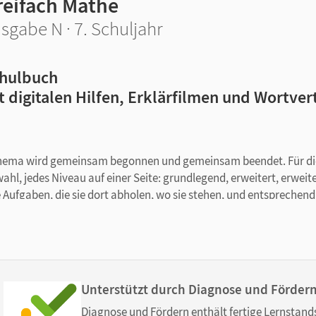
reifach Mathe
sgabe N · 7. Schuljahr
hulbuch
t digitalen Hilfen, Erklärfilmen und Wortve
 Thema wird gemeinsam begonnen und gemeinsam beendet. Für di
l, jedes Niveau auf einer Seite: grundlegend, erweitert, erweite
e Aufgaben, die sie dort abholen, wo sie stehen, und entsprechend
roßen Vorbereitungsaufwand.
e: Sprungstellen von einem Niveau ins nächsthöhere sorgen dafür
ufgaben wählen und bearbeiten können, die zu ihrem individuelle
eiten: Drei Tests - von der Vorbereitung bis zum Abschlusstest 
Unterstützt durch Diagnose und Förder
 Wissenslücken selbstständig zu erkennen und zu schließen. Lösu
Diagnose und Fördern enthält fertige Lernstand