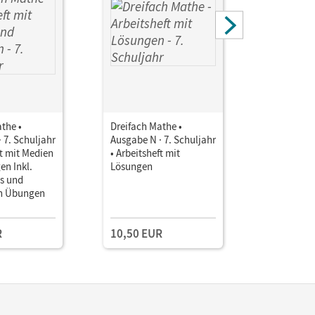
the •
Dreifach Mathe •
Dreifach 
 7. Schuljahr
Ausgabe N · 7. Schuljahr
Ausgabe N 
ft mit Medien
• Arbeitsheft mit
• Unterri
en Inkl.
Lösungen
Book mit
os und
Lehrkräft
en Übungen
und Planu
Kollegium
R
10,50 EUR
109,00 