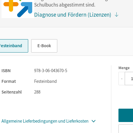
kt im Buch.
Schulbuchs abgestimmt sind.
Diagnose und Fördern (Lizenzen)
Festeinband
E-Book
Menge
1
ISBN
978-3-06-043670-5
-
Format
Festeinband
Seitenzahl
288
Allgemeine Lieferbedingungen und Lieferkosten