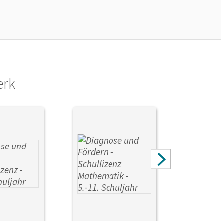
 Otte, Carmen; Stein, Godehard; Ebben,
ja; Simon, Ariane; Bopp, André Christopher
erk