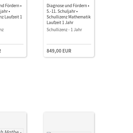
nd Fördern •
Diagnose und Fördern •
Diagnose 
jahr •
5.-11. Schuljahr •
7.-11. Sch
nz Laufzeit 1
Schullizenz Mathematik
Schullizen
Laufzeit 1 Jahr
Laufzeit 1
nz
Schullizenz - 1 Jahr
Schullizen
R
849,00 EUR
849,00 