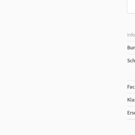
Inf
Bu
Sch
Fac
Kla
Ers
Ma