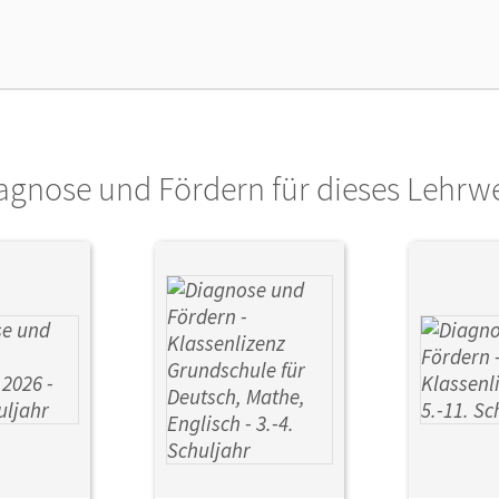
lag
Cornelsen Verlag
ausgeber/-in
Wennekers, Udo
or/-in
Egan, Ute; Heckner, Klaus; Neumann, Jana;
Jacqueline; Wennekers, Udo; Buchmann, An
agnose und Fördern für dieses Lehrw