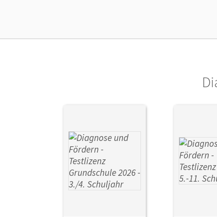
Ver
Her
Aut
Di