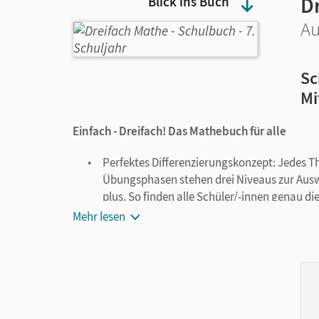
D
Blick ins Buch
Au
Sc
Mi
Einfach - Dreifach! Das Mathebuch für alle
Perfektes Differenzierungskonzept: Jedes
Übungsphasen stehen drei Niveaus zur Auswah
plus. So finden alle Schüler/-innen genau di
ihrer Fähigkeiten maximal fördern. Ohne g
Mehr lesen
Durchlässige Niveaus, individuelle Lernweg
dass die Schüler/-innen selbstständig die A
Lernstand passen.
Hervorragende Diagnose- und Fördermöglichk
unterstützen die Schüler/-innen dabei, ihre