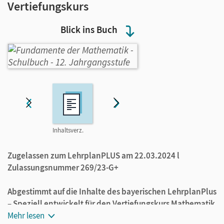
Vertiefungskurs
Blick ins Buch
Inhaltsverz.
Probekapitel
Musterseite
Zugelassen zum LehrplanPLUS am 22.03.2024 l
Zulassungsnummer 269/23-G+
Abgestimmt auf die Inhalte des bayerischen LehrplanPlus
–
Speziell entwickelt für den Vertiefungskurs Mathematik
in der Jahrgangsstufe 12
Mehr lesen