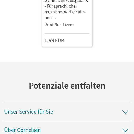
Gymnasien • Ausgabe B
- Für sprachliche,
musische, wirtschafts-
und
sozialwissenschaftliche
PrintPlus-Lizenz
Gymnasien in Bayern -
Neubearbeitung · 9.
1,99 EUR
Jahrgangsstufe •
Schulbuch als E-Book
Potenziale entfalten
Unser Service für Sie
Über Cornelsen