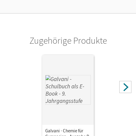
Cornelsen Verlag
Autor/-in
Frese, Britta; Orlik, Frank; Kreß, Christine; Pistohl, Birger;
Orlik, Isabell
Zugehörige Produkte
Galvani · Chemie für