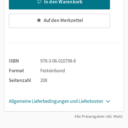
Aufgaben zur Überprüfung des Grundwissens mit den
In den Warenkorb
Lösungen im Anhang.
Prüfungsaufgaben: Ähnlich wie in einer
Auf den Merkzettel
Leistungskontrolle fordern diese Aufgaben die
Schüler/-innen heraus und bereiten sie auf Prüfungen
vor.
ISBN
978-3-06-010798-8
Format
Festeinband
Seitenzahl
208
Allgemeine Lieferbedingungen und Lieferkosten
Alle Preisangaben inkl. MwSt.