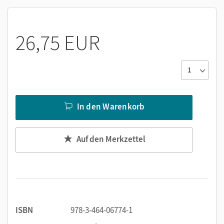
Weihnachtsgedichte, Theaterstücke - Krippenspiele
und moderne Stücke
Bilder und Infotexte
26,75 EUR
Bastelanleitungen, Rezepte
Tipps für einen Weihnachtsmarkt oder Basar
In den Warenkorb
Auf den Merkzettel
ISBN
978-3-464-06774-1