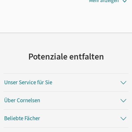
Mehr anzeigen
Länge: 29,7 cm, Breite: 20,9 cm, Höhe: 0,4 cm
Verlag
Cornelsen Verlag
Autor/-in
Weyand, Helmut; Schmidt, Kirsten
Potenziale entfalten
Unser Service für Sie
Über Cornelsen
Beliebte Fächer