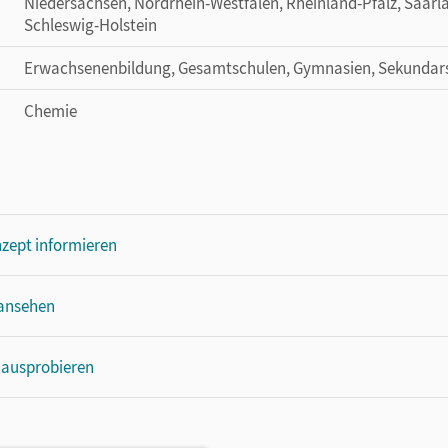
Niedersachsen, Nordrhein-Westfalen, Rheinland-Pfalz, Saarl
Schleswig-Holstein
Erwachsenenbildung, Gesamtschulen, Gymnasien, Sekundar
Chemie
zept informieren
 ansehen
 ausprobieren