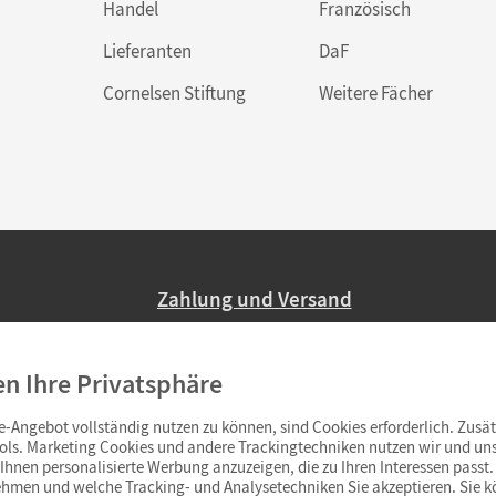
Handel
Französisch
Lieferanten
DaF
Cornelsen Stiftung
Weitere Fächer
Zahlung und Versand
Nur 2,95 EUR Versandkosten in Deutsc
en Ihre Privatsphäre
Ab 59,– EUR Bestellwert liefern wir ve
(Lieferung in 3–6 Tagen).
-Angebot vollständig nutzen zu können, sind Cookies erforderlich. Zusät
ols. Marketing Cookies und andere Trackingtechniken nutzen wir und uns
hnen personalisierte Werbung anzuzeigen, die zu Ihren Interessen passt. 
hmen und welche Tracking- und Analysetechniken Sie akzeptieren. Sie k