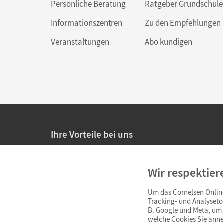
Persönliche Beratung
Ratgeber Grundschule
Informationszentren
Zu den Empfehlungen
Veranstaltungen
Abo kündigen
Ihre Vorteile bei uns
20% Prüfnachlass für Lehrkräfte
Wir respektier
Persönliche Angebote für Lehrkräfte
Um das Cornelsen Online
Sicheres Einkaufen mit SSL-Verschlüsselung
Tracking- und Analyseto
B. Google und Meta, um I
Verlängerte
Widerrufsfrist
von 4 Wochen
welche Cookies Sie anne