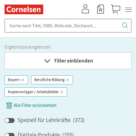
Mein Konto
Merkzettel
Warenkorb
Suche nach Titel, ISBN, Webcode, Stichwort...
Ergebnisse eingrenzen
Filter einblenden
Bayern
Berufliche Bildung
Fach
Kopiervorlagen / Arbeitsblätter
Bundesland
Alle Filter zurücksetzen
Bildungbereich
Speziell für Lehrkräfte
(
373
)
Digitale Produkte
(
255
)