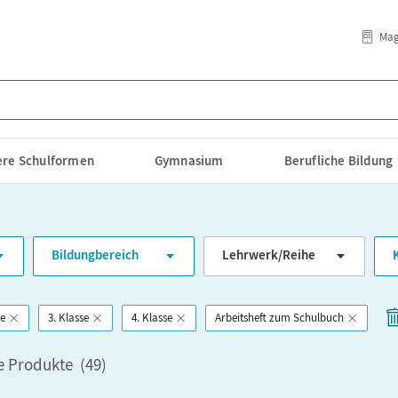
Mag
lere Schulformen
Gymnasium
Berufliche Bildung
Bildungbereich
Lehrwerk/Reihe
se
3. Klasse
4. Klasse
Arbeitsheft zum Schulbuch
le Produkte
(
49
)