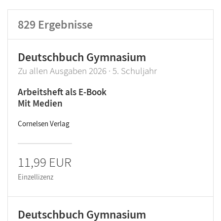
Lehrwerk/Reihe
829
Ergebnisse
Klassenstufe
Deutschbuch Gymnasium
Produktart
Zu allen Ausgaben 2026 · 5. Schuljahr
Arbeitsheft als E-Book
Mit Medien
Cornelsen Verlag
11,99 EUR
Einzellizenz
Deutschbuch Gymnasium