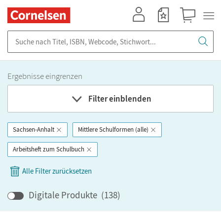
Mein Konto
Merkzettel
Warenkorb
Suche nach Titel, ISBN, Webcode, Stichwort...
Ergebnisse eingrenzen
Filter einblenden
Sachsen-Anhalt
Mittlere Schulformen (alle)
Fach
Arbeitsheft zum Schulbuch
Bundesland
Alle Filter zurücksetzen
Bildungbereich
Digitale Produkte
(
138
)