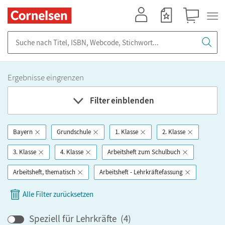
Mein Konto
Merkzettel
Warenkorb
Suche nach Titel, ISBN, Webcode, Stichwort...
Ergebnisse eingrenzen
Filter einblenden
Bayern
Grundschule
1. Klasse
2. Klasse
Fach
3. Klasse
4. Klasse
Arbeitsheft zum Schulbuch
Bundesland
Arbeitsheft, thematisch
Arbeitsheft - Lehrkräftefassung
Alle Filter zurücksetzen
Bildungbereich
Speziell für Lehrkräfte
(
4
)