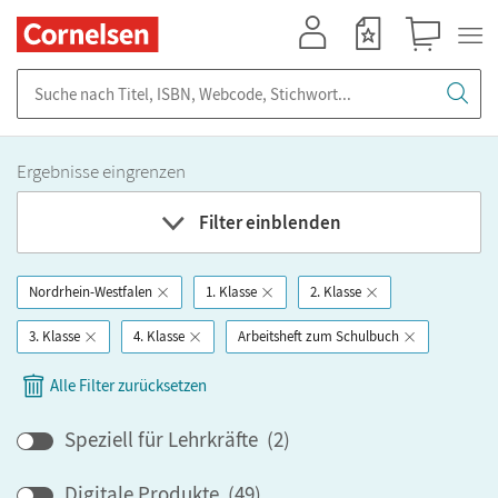
Mein Konto
Merkzettel
Warenkorb
Suche nach Titel, ISBN, Webcode, Stichwort...
Ergebnisse eingrenzen
Filter einblenden
Nordrhein-Westfalen
1. Klasse
2. Klasse
Fach
3. Klasse
4. Klasse
Arbeitsheft zum Schulbuch
Bundesland
Alle Filter zurücksetzen
Bildungbereich
Speziell für Lehrkräfte
(
2
)
Digitale Produkte
(
49
)