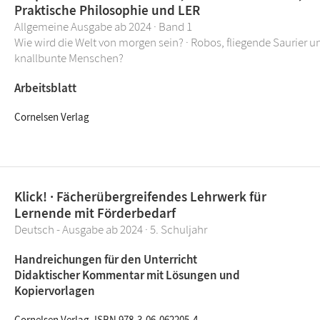
Praktische Philosophie und LER
Allgemeine Ausgabe ab 2024 · Band 1
Wie wird die Welt von morgen sein? · Robos, fliegende Saurier u
knallbunte Menschen?
Arbeitsblatt
Cornelsen Verlag
Klick! · Fächerübergreifendes Lehrwerk für
Lernende mit Förderbedarf
Deutsch - Ausgabe ab 2024 · 5. Schuljahr
Handreichungen für den Unterricht
Didaktischer Kommentar mit Lösungen und
Kopiervorlagen
Cornelsen Verlag, ISBN 978-3-06-062205-4