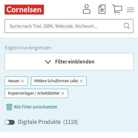
Mein Konto
Merkzettel
Warenkorb
Suche nach Titel, ISBN, Webcode, Stichwort...
Ergebnisse eingrenzen
Filter einblenden
Hessen
Mittlere Schulformen (alle)
Fach
Kopiervorlagen / Arbeitsblätter
Bundesland
Alle Filter zurücksetzen
Bildungbereich
Digitale Produkte
(
1110
)