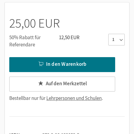
Lösungen
Transkripte
Kopiervorlagen und konkrete Tipps zum Einsatz von
25,00 EUR
KI und digitalen Tools
Handlungsanweisungen zu Methoden für den
50% Rabatt für
12,50 EUR
Unterricht
Referendare
Die Handreichungen sowie die Kopiervorlagen sind in
editierbarer Form auf dem Unterrichtsmanager enthalten.
In den Warenkorb
Auf den Merkzettel
Bestellbar nur für
Lehrpersonen und Schulen
.