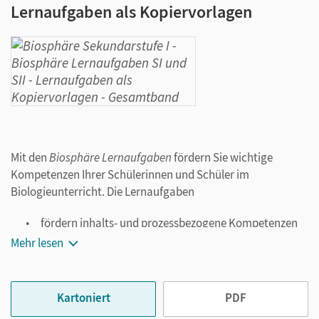
Lernaufgaben als Kopiervorlagen
Mit den
Biosphäre Lernaufgaben
fördern Sie wichtige
Kompetenzen Ihrer Schülerinnen und Schüler im
Biologieunterricht. Die Lernaufgaben
fördern inhalts- und prozessbezogene Kompetenzen
in den Bereichen Sachkompetenz und
Mehr lesen
Erkenntnisgewinnung mit Bezug zu den neuen
Bildungsstandards der Sekundarstufe I (KMK 2024)
und der Sekundarstufe II (KMK 2020).
Kartoniert
PDF
regen in
motivierenden Szenarien
die