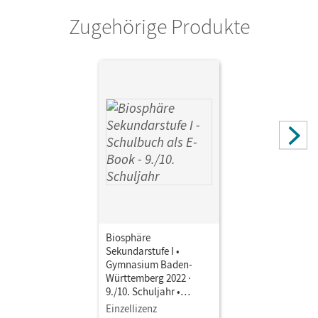
Horst; Stoll, Matthias
Zugehörige Produkte
Biosphäre
Sekundarstufe I •
Gymnasium Baden-
Württemberg 2022 ·
9./10. Schuljahr •
Schulbuch als E-Book
Einzellizenz