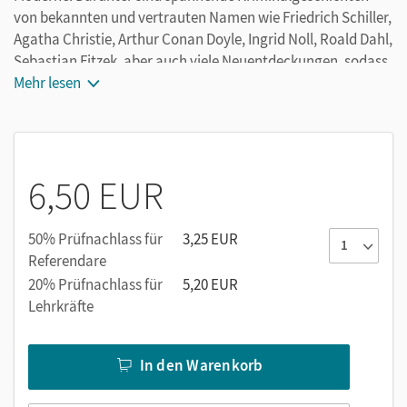
von bekannten und vertrauten Namen wie Friedrich Schiller,
Agatha Christie, Arthur Conan Doyle, Ingrid Noll, Roald Dahl,
Sebastian Fitzek, aber auch viele Neuentdeckungen, sodass
sich ein interessanter Einstieg in dieses Genre anbietet.
Mehr lesen
Die 16 Kriminalgeschichten sind folgenden Abschnitten
zugeordnet, die die Vielfalt und Unterschiedlichkeit des
Genres widerspiegeln:
6,50 EUR
Trügerische Sicherheit
Verhängnisvolle Beziehungen
„The Game is On!” (Ermittler/-innen im Einsatz)
50% Prüfnachlass für
3,25 EUR
Referendare
Unausweichliches Schicksal?
20% Prüfnachlass für
5,20 EUR
Neben den Kriminalgeschichten enthält der Band
Lehrkräfte
Kurzbiografien zu den Autorinnen und Autoren,
In den Warenkorb
Informationen zur Begriffsbestimmung, zu den
Gattungsabgrenzungen, zur Geschichte und Wirkung