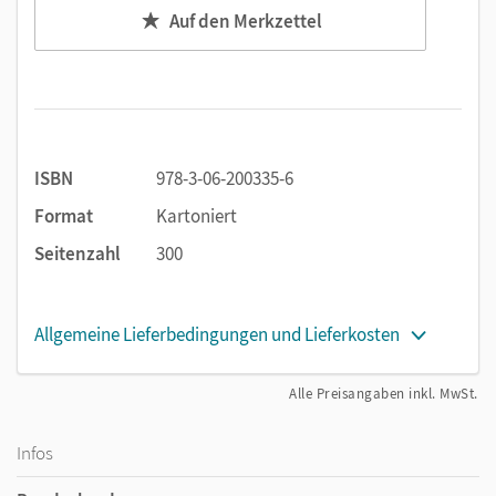
dieses Genres sowie
Auf den Merkzettel
ausgesuchte historische und zeitgenössische
Textauszüge, die den Zugang zur Lektüre für die
Schülerinnen und Schüler unterstützen und erweitern.
ISBN
978-3-06-200335-6
Format
Kartoniert
Seitenzahl
300
Allgemeine Lieferbedingungen und Lieferkosten
Alle Preisangaben inkl. MwSt.
Infos