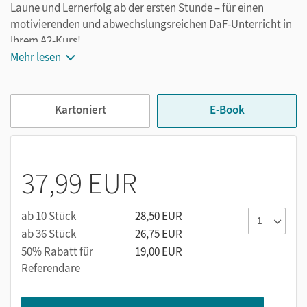
Laune und Lernerfolg ab der ersten Stunde – für einen
motivierenden und abwechslungsreichen DaF-Unterricht in
Ihrem A2-Kurs!
Mehr lesen
Das ist
Das Leben
A2
attraktive
Magazinseiten
mit lebensnahen Themen
Kartoniert
E-Book
laden Ihre Lernenden zum Entdecken ein
abwechslungsreiche Aufgaben fördern die
Interaktion
und bringen Ihre Lernenden schnell zum
Sprechen
37,99 EUR
ein interkulturelles
Landeskundeangebot
weckt
Neugier auf die vielfältige Gegenwart der
ab 10 Stück
28,50 EUR
deutschsprachigen Länder
ab 36 Stück
26,75 EUR
das reichhaltige
Videoangebot
inkl. Videokaraoke
50% Rabatt für
19,00 EUR
und der Videoserie
Nicos Weg
der Deutschen Welle
Referendare
vereint Unterhaltung mit effektivem Sprachenlernen
Das erwartet Sie im Kurs- und Übungsbuch