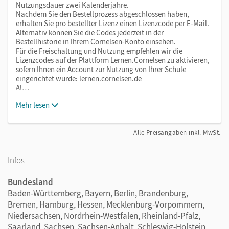
gefestigt.
Nutzungsdauer zwei Kalenderjahre.
Nachdem Sie den Bestellprozess abgeschlossen haben,
Alle
Audios, Videos und Aufgabenerweiterungen
erhalten Sie pro bestellter Lizenz einen Lizenzcode per E-Mail.
zum E-Book lassen sich über Klickstellen an der
Alternativ können Sie die Codes jederzeit in der
Bestellhistorie in Ihrem Cornelsen-Konto einsehen.
Buchseite aufrufen.
Für die Freischaltung und Nutzung empfehlen wir die
Lizenzcodes auf der Plattform Lernen.Cornelsen zu aktivieren,
sofern Ihnen ein Account zur Nutzung von Ihrer Schule
eingerichtet wurde:
lernen.cornelsen.de
Al…
Mit dem Kauf erhalten Sie einen Code zur Freischaltung des
Mehr lesen
E-Books und der interaktiven Übungen auf
mein.cornelsen.de
.
Im E-Book ergänzen praktische Bearbeitungswerkzeuge,
Alle Preisangaben inkl. MwSt.
wie z. B. Markieren, Textfelder und Notizen, die
Lehrwerkinhalte.
Infos
Bundesland
Baden-Württemberg, Bayern, Berlin, Brandenburg,
Nutzung der E-Books auf Ihrer Lernplattform
Bremen, Hamburg, Hessen, Mecklenburg-Vorpommern,
Sie möchten die E-Books auf Ihrer Lernplattform oder in
Niedersachsen, Nordrhein-Westfalen, Rheinland-Pfalz,
Ihrem Learning Management System (LMS) nutzen? Kein
Saarland, Sachsen, Sachsen-Anhalt, Schleswig-Holstein,