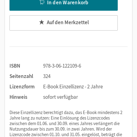
In den Warenkorb
Im
Kursbuchteil
des integrierten Kurs- und
Übungsbuchs werden neue Themen, kommunikative
Auf den Merkzettel
Szenarien, sprachliche Handlungen, Lernstrategien,
Wörter und Grammatik eingeführt.
Die Übungen im
Übungsbuchteil
folgen der jeweiligen
Kursbucheinheit und dienen der selbstständigen
Wiederholung und Vertiefung von Wortschatz und
Strukturen. Zusätzliche interaktive Übungen über die
ISBN
978-3-06-122109-6
PagePlayer-App ermöglichen eine weitere Vertiefung
Seitenzahl
324
des Gelernten.
Lizenzform
E-Book Einzellizenz - 2 Jahre
Die
Plateaus
nach jeder vierten Einheit halten ein
abwechslungsreiches Lernangebot bereit: vertiefende
Hinweis
sofort verfügbar
Übungen und Spiele, Literatur sowie Video-Übungen
zu
Nicos Weg,
der Videoserie der Deutschen Welle. Hier
Diese Einzellizenz berechtigt dazu, das E-Book mindestens 2
werden sprachliche Handlungen und
Jahre lang zu nutzen: Eine Einlösung des Lizenzcodes
zwischen dem 01.06. und 30.09. eines Jahres verlängert die
Grammatikstrukturen der vorangegangenen
Nutzungsdauer bis zum 30.09. in zwei Jahren. Wird der
Einheiten mit unterschiedlichen Übungsformaten
Lizenzcode zwischen 01.10. und 31.05. eingelöst, beträgt die