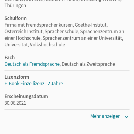
Problem! Via LTI-Lizenz lassen sich die digitalen Ausgaben
Thüringen
ganz einfach in Ihr LMS integrieren. Melden Sie sich bitte bei
unseren Fachberater/-innen für die Erwachsenenbildung
Schulform
unter
cornelsen.de/service/berater
Firma mit Fremdsprachenkursen, Goethe-Institut,
Wir freuen uns auf Ihre Anfrage!
Österreich Institut, Sprachenschule, Sprachenzentrum an
einer Hochschule, Sprachenzentrum an einer Universität,
Universität, Volkshochschule
Fach
Deutsch als Fremdsprache
, Deutsch als Zweitsprache
Lizenzform
E-Book Einzellizenz - 2 Jahre
Erscheinungsdatum
30.06.2021
Lizenztext
Mehr anzeigen
Die geeignete Lizenz für Lehrkräfte, Schulen oder
Privatpersonen, die nur mit dem E-Book arbeiten.