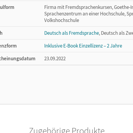
ulform
Firma mit Fremdsprachenkursen, Goethe-Inst
Sprachenzentrum an einer Hochschule, Spra
Volkshochschule
h
Deutsch als Fremdsprache
, Deutsch als Zw
enzform
Inklusive E-Book Einzellizenz – 2 Jahre
cheinungsdatum
23.09.2022
ße
Länge: 29,7 cm, Breite: 21,1 cm, Höhe: 1 cm
enztext
Der Freischaltcode für das E-Book ist im B
lag
Cornelsen Verlag
ausgeber/-in
Funk, Hermann; Kuhn, Christina
or/-in
Kuhn, Christina; Funk, Hermann; Nielsen, L
Zugehörige Produkte