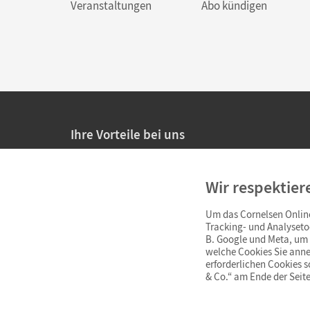
Veranstaltungen
Abo kündigen
Ihre Vorteile bei uns
20% Prüfnachlass für Lehrkräfte
Wir respektier
Persönliche Angebote für Lehrkräfte
Um das Cornelsen Online
Sicheres Einkaufen mit SSL-Verschlüsselung
Tracking- und Analyseto
B. Google und Meta, um I
Verlängerte
Widerrufsfrist
von 4 Wochen
welche Cookies Sie anne
erforderlichen Cookies 
& Co.“ am Ende der Seite
Schnelle und einfache Retourenabwicklung