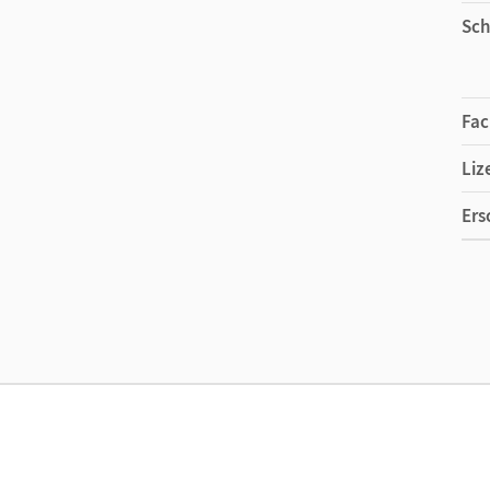
Sch
Fac
Liz
Ers
Ma
Liz
Ver
Her
Aut