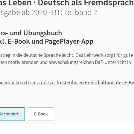
as Leben · Deutsch als Fremdsprac
sgabe ab 2020 · B1: Teilband 2
rs- und Übungsbuch
kl. E-Book und PagePlayer-App
ieg in die deutsche Sprache leicht: Das Lehrwerk sorgt für gute
einen motivierenden und abwechslungsreichen DaF-Unterricht in
ngedruckten Lizenzcode zur
kostenlosen Freischaltung
des E-B
lsen.de. Die Medien lassen sich über Klickstellen an der Buchsei
s, Texte und interaktive Übungen können Sie über die kostenlose
in den
Webcodes
auf cornelsen.de/codes streamen und
Kartoniert
E-Book