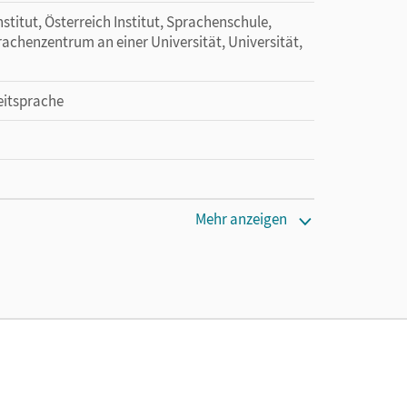
itut, Österreich Institut, Sprachenschule,
chenzentrum an einer Universität, Universität,
eitsprache
Mehr anzeigen
uch eingedruckt.
aura; von Eggeling, Rita Maria