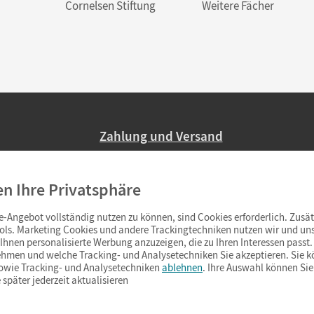
Cornelsen Stiftung
Weitere Fächer
Zahlung und Versand
Nur 2,95 EUR Versandkosten in Deutsc
en Ihre Privatsphäre
Ab 59,– EUR Bestellwert liefern wir ve
(Lieferung in 3–6 Tagen).
-Angebot vollständig nutzen zu können, sind Cookies erforderlich. Zusät
ols. Marketing Cookies und andere Trackingtechniken nutzen wir und uns
hnen personalisierte Werbung anzuzeigen, die zu Ihren Interessen passt. 
hmen und welche Tracking- und Analysetechniken Sie akzeptieren. Sie k
sowie Tracking- und Analysetechniken
ablehnen
. Ihre Auswahl können Sie
 später jederzeit aktualisieren