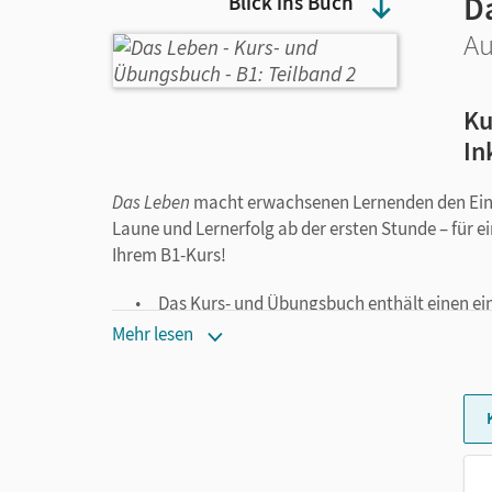
D
Blick ins Buch
Au
Ku
In
Das Leben
macht erwachsenen Lernenden den Einst
Laune und Lernerfolg ab der ersten Stunde – für 
Ihrem B1-Kurs!
Das Kurs- und Übungsbuch enthält einen ei
und der interaktiven Übungen auf mein.corne
Mehr lesen
aufrufen.
Alle Medien zum Lehrwerk wie Audios, Video
Cornelsen
PagePlayer-App
abspielen oder 
herunterladen.
Das ist
Das Leben
B1