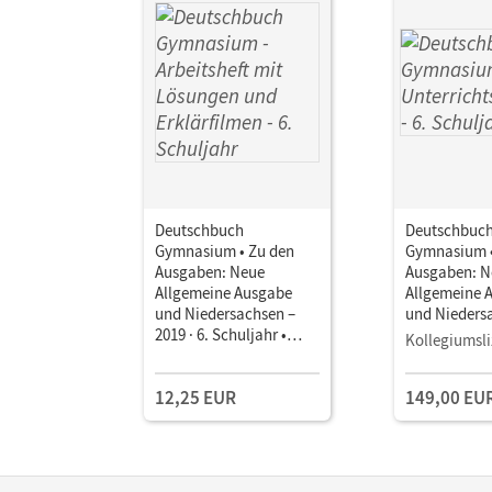
Deutschbuch
Deutschbuc
Gymnasium • Zu den
Gymnasium •
Ausgaben: Neue
Ausgaben: N
Allgemeine Ausgabe
Allgemeine 
und Niedersachsen –
und Nieders
2019 · 6. Schuljahr •
2019 · 6. Sch
Kollegiumsli
Arbeitsheft mit
Unterrichts
Lösungen und
Book mit
12,25 EUR
149,00 EU
Erklärfilmen
Lehrkräftema
und Planung