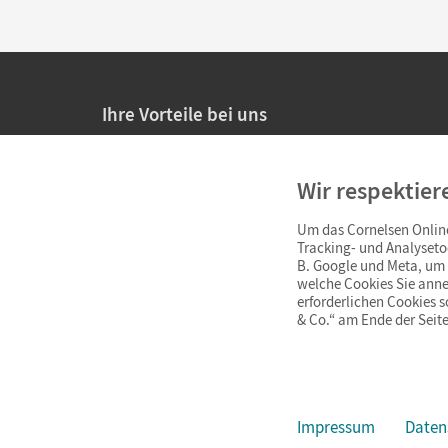
Ihre Vorteile bei uns
20% Prüfnachlass für Lehrkräfte
Wir respektier
Persönliche Angebote für Lehrkräfte
Um das Cornelsen Online
Sicheres Einkaufen mit SSL-Verschlüsselung
Tracking- und Analyseto
B. Google und Meta, um I
Verlängerte
Widerrufsfrist
von 4 Wochen
welche Cookies Sie anne
erforderlichen Cookies 
& Co.“ am Ende der Seite
Schnelle und einfache Retourenabwicklung
Impressum
Daten
Impressum
AGB
Datenschutz
Barrierefreiheit
Cookie