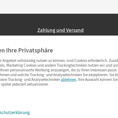
Zahlung und Versand
Nur 2,95 EUR Versandkosten in Deutsc
en Ihre Privatsphäre
Ab 59,– EUR Bestellwert liefern wir ve
(Lieferung in 3–6 Tagen).
-Angebot vollständig nutzen zu können, sind Cookies erforderlich. Zusät
ols. Marketing Cookies und andere Trackingtechniken nutzen wir und uns
hnen personalisierte Werbung anzuzeigen, die zu Ihren Interessen passt. 
hmen und welche Tracking- und Analysetechniken Sie akzeptieren. Sie k
sowie Tracking- und Analysetechniken
ablehnen
. Ihre Auswahl können Sie
 später jederzeit aktualisieren
schutzerklärung
s & Co.