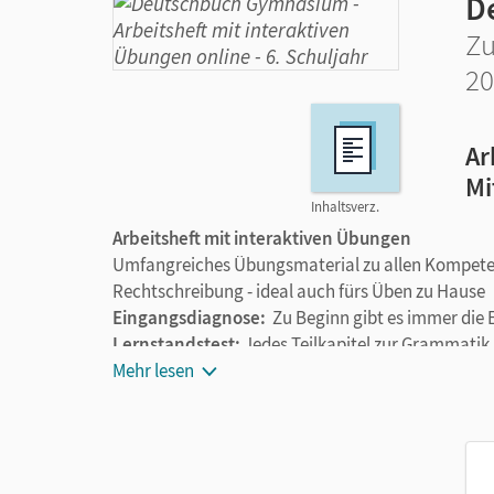
D
Zu
20
Ar
Mi
Inhaltsverz.
Arbeitsheft mit interaktiven Übungen
Umfangreiches Übungsmaterial zu allen Kompet
Rechtschreibung - ideal auch fürs Üben zu Hause
Eingangsdiagnose:
Zu Beginn gibt es immer die
Lernstandstest:
Jedes Teilkapitel zur Grammatik
dich!" ab - eine gezielte Möglichkeit für Ihre Schü
Mehr lesen
Mustertexte und Lösungsbeileger:
Sie unterstüt
Zusätzliche interaktive Übungen auf zwei Nive
online zugänglich.