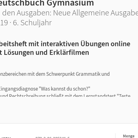
eutschbuch Gymnasium
 den Ausgaben: Neue Allgemeine Ausgabe
19 · 6. Schuljahr
beitsheft mit interaktiven Übungen online
t Lösungen und Erklärfilmen
enzbereichen mit dem Schwerpunkt Grammatik und
 Eingangsdiagnose "Was kannst du schon?"
 und Rechtschreibung schließt mit dem Lernstandstest "Teste
lerinnen und Schüler, ihren Lernstand zu ermitteln.
zen das selbstständige Lernen.
austufen:
Sie sind perfekt geeignet zur Differenzierung und einfac
Menge
1