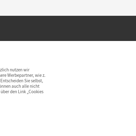
hland beim Kauf im Cornelsen Onlineshop.
rsandkostenfrei innerhalb Deutschlands
zlich nutzen wir
ere Werbepartner, wie z.
Entscheiden Sie selbst,
önnen auch alle nicht
 über den Link „Cookies
© Cornelsen Verlag 2026