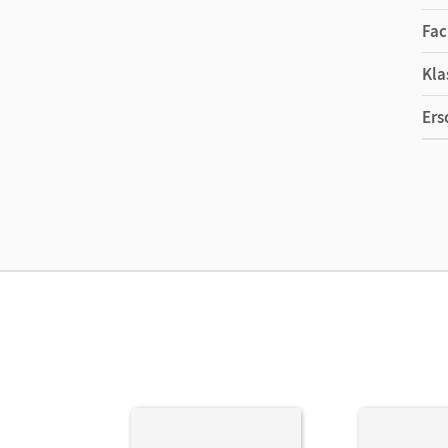
Fac
Kla
Ers
Ma
Ver
Her
Aut