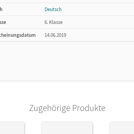
h
Deutsch
sse
6. Klasse
cheinungsdatum
14.06.2019
ße
Länge: 29,7 cm, Breite: 21 cm, Höhe: 0,8 cm
lag
Cornelsen Verlag
ausgeber/-in
Wagener, Andrea; Grunow, Cordula
or/-in
Mielke, Angela; Grunow, Cordula; Wagener,
Simberger, Sandra; Germann, Michael
Zugehörige Produkte