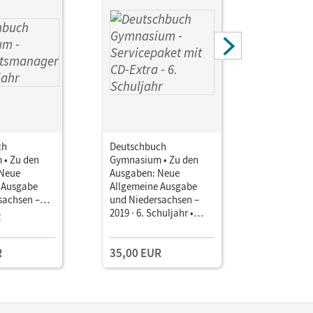
ch
Deutschbuch
Deutschb
• Zu den
Gymnasium • Zu den
Gymnasiu
 Neue
Ausgaben: Neue
Ausgaben
 Ausgabe
Allgemeine Ausgabe
Allgemein
sachsen –
und Niedersachsen –
und Niede
huljahr •
2019 · 6. Schuljahr •
2019 · 6. S
z
Einzellize
smanager E-
Servicepaket mit CD-
Interakti
Extra Handreichungen,
Ergänzun
R
35,00 EUR
5,99 EU
aterialien
Kopiervorlagen,
Arbeitshe
gstools
Klassenarbeiten
online