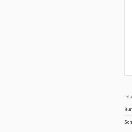
Inf
Bu
Sch