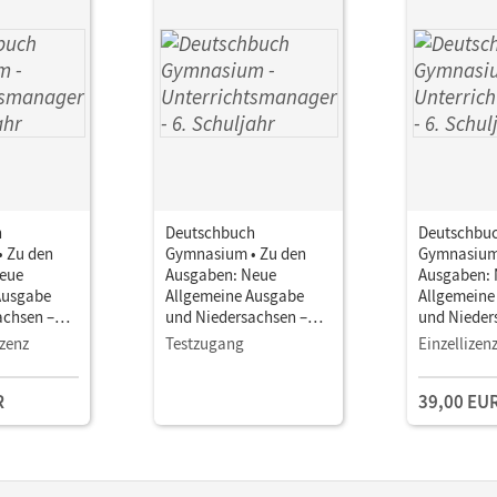
h
Deutschbuch
Deutschbu
 Zu den
Gymnasium • Zu den
Gymnasium 
eue
Ausgaben: Neue
Ausgaben:
Ausgabe
Allgemeine Ausgabe
Allgemeine
achsen –
und Niedersachsen –
und Nieder
uljahr •
2019 · 6. Schuljahr •
2019 · 6. Sc
zenz
Testzugang
Einzellizen
manager E-
Unterrichtsmanager E-
Unterricht
Book mit
Book mit
R
39,00 EU
terialien
Lehrkräftematerialien
Lehrkräftem
stools
und Planungstools
und Planun
(Test-Zugang 90 Tage)