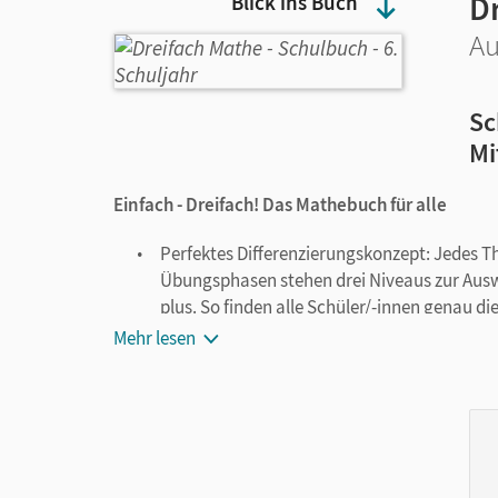
D
Blick ins Buch
Au
Sc
Mi
Einfach - Dreifach! Das Mathebuch für alle
Perfektes Differenzierungskonzept: Jedes
Übungsphasen stehen drei Niveaus zur Auswah
plus. So finden alle Schüler/-innen genau di
ihrer Fähigkeiten maximal fördern. Ohne g
Mehr lesen
Durchlässige Niveaus, individuelle Lernweg
dass die Schüler/-innen selbstständig die A
Lernstand passen.
Hervorragende Diagnose- und Fördermöglichk
unterstützen die Schüler/-innen dabei, ihre