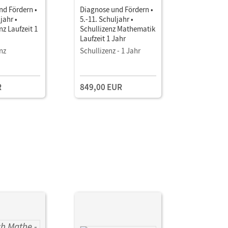
nd Fördern •
Diagnose und Fördern •
Diagnose 
jahr •
5.-11. Schuljahr •
7.-11. Sch
nz Laufzeit 1
Schullizenz Mathematik
Schullizen
Laufzeit 1 Jahr
Laufzeit 1
nz
Schullizenz - 1 Jahr
Schullizen
R
849,00 EUR
849,00 