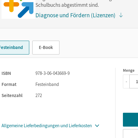
kt im Buch.
Schulbuchs abgestimmt sind.
Diagnose und Fördern (Lizenzen)
Festeinband
E-Book
Menge
1
ISBN
978-3-06-043669-9
-
Format
Festeinband
Seitenzahl
272
Allgemeine Lieferbedingungen und Lieferkosten