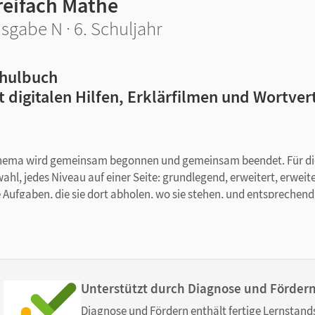
reifach Mathe
sgabe N · 6. Schuljahr
hulbuch
t digitalen Hilfen, Erklärfilmen und Wortve
 Thema wird gemeinsam begonnen und gemeinsam beendet. Für di
l, jedes Niveau auf einer Seite: grundlegend, erweitert, erweite
e Aufgaben, die sie dort abholen, wo sie stehen, und entsprechend
roßen Vorbereitungsaufwand.
e: Sprungstellen von einem Niveau ins nächsthöhere sorgen dafür
ufgaben wählen und bearbeiten können, die zu ihrem individuelle
eiten: Drei Tests - von der Vorbereitung bis zum Abschlusstest 
Unterstützt durch Diagnose und Förder
 Wissenslücken selbstständig zu erkennen und zu schließen. Lösu
Diagnose und Fördern enthält fertige Lernstand