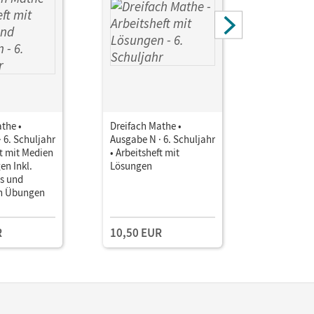
the •
Dreifach Mathe •
Dreifach 
 6. Schuljahr
Ausgabe N · 6. Schuljahr
Ausgabe N 
ft mit Medien
• Arbeitsheft mit
• Unterri
en Inkl.
Lösungen
Book mit
os und
Lehrkräft
en Übungen
und Planu
Kollegium
R
10,50 EUR
109,00 