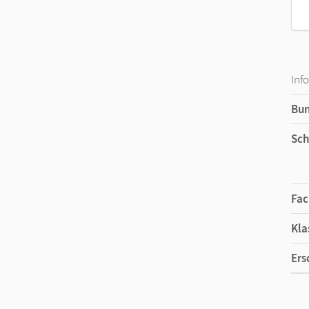
Inf
Bu
Sch
Fac
Kla
Ers
Ma