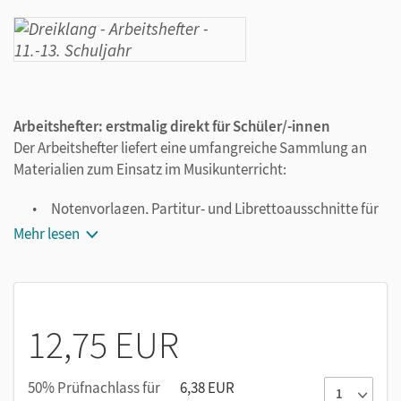
Arbeitshefter: erstmalig direkt für Schüler/-innen
Der Arbeitshefter liefert eine umfangreiche Sammlung an
Materialien zum Einsatz im Musikunterricht:
Notenvorlagen, Partitur- und Librettoausschnitte für
die Analyse
Mehr lesen
Liedtexte, Mitspielsätze sowie einfache
Klavierbegleitungen
Textvorlagen wie Librettoauszüge, Liedtexte oder
Gedichte
12,75 EUR
Differenzierungsaufgaben nach Grund- und
Leistungskursen
50% Prüfnachlass für
6,38 EUR
Unterlagen für Projekt- und Präsentationsarbeit