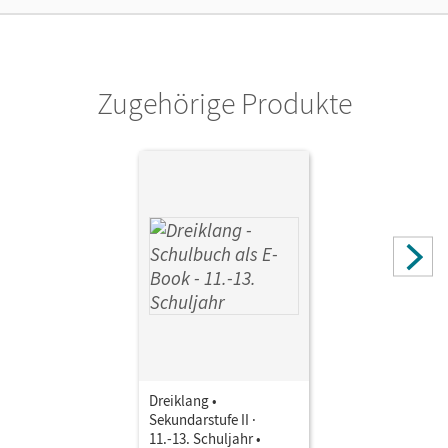
Herausgeber/-in
Maas, Georg; Mainz, Ines
Zugehörige Produkte
Autor/-in
Maas, Georg; Auerswald, Stefan; Krämer, Oliver; Mainz,
Kaspar D.; Mainz, Ines; Bethin, Margrit; Koch, Jan-Peter;
Liebscher, Frank; Prager, Tina; Brunsmann, Katja; Philipp,
Gernot; Fröde, Bernd
Dreiklang •
Sekundarstufe II ·
11.-13. Schuljahr •