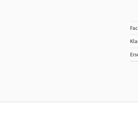
Fac
Kla
Ers
Ma
Ver
Aut