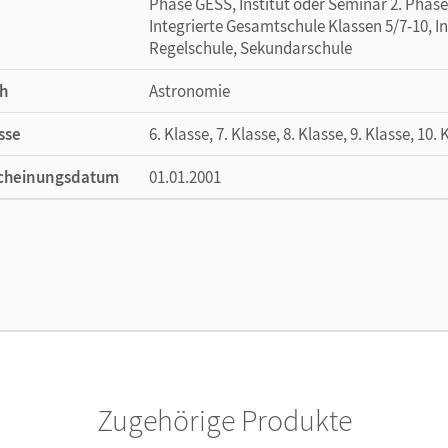
Phase GESS, Institut oder Seminar 2. Phase 
Integrierte Gesamtschule Klassen 5/7-10, I
Regelschule, Sekundarschule
h
Astronomie
sse
6. Klasse, 7. Klasse, 8. Klasse, 9. Klasse, 10. 
cheinungsdatum
01.01.2001
ße
Länge: 29,7 cm, Breite: 21 cm, Höhe: 0,2 cm
lag
Duden Schulbuch
or/-in
Meyer, Lothar; Schwarz, Oliver; Schur, Bärb
Zugehörige Produkte