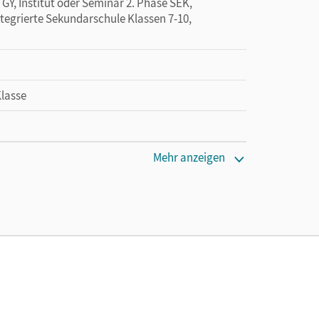
GY, Institut oder Seminar 2. Phase SEK,
ntegrierte Sekundarschule Klassen 7-10,
Klasse
Mehr anzeigen
el; Fürst, Dietmar; Reble, Martin; Hunger, Frank