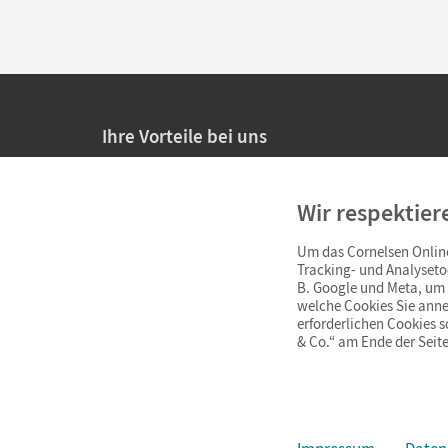
Ihre Vorteile bei uns
20% Prüfnachlass für Lehrkräfte
Wir respektier
Persönliche Angebote für Lehrkräfte
Um das Cornelsen Online
Sicheres Einkaufen mit SSL-Verschlüsselung
Tracking- und Analyseto
B. Google und Meta, um I
Verlängerte
Widerrufsfrist
von 4 Wochen
welche Cookies Sie anne
erforderlichen Cookies 
& Co.“ am Ende der Seite
Schnelle und einfache Retourenabwicklung