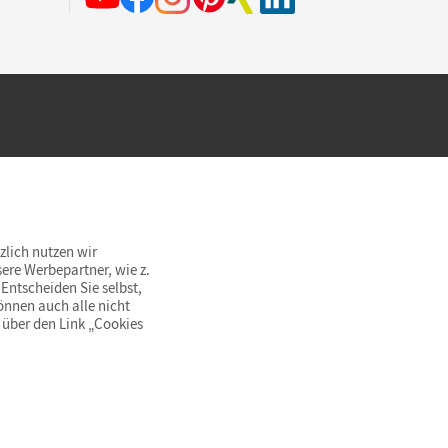
hland beim Kauf im Cornelsen Onlineshop.
rsandkostenfrei innerhalb Deutschlands
zlich nutzen wir
ere Werbepartner, wie z.
Entscheiden Sie selbst,
önnen auch alle nicht
 über den Link „Cookies