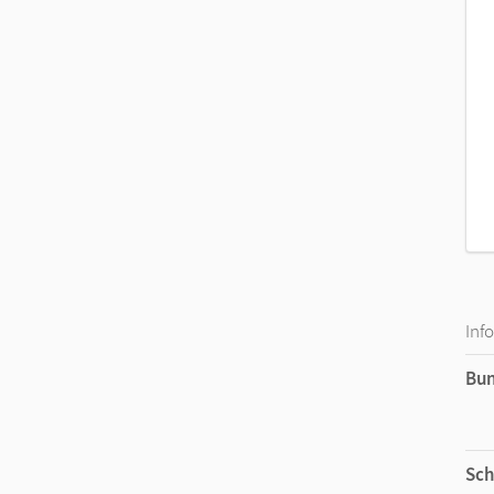
Inf
Bu
Sch