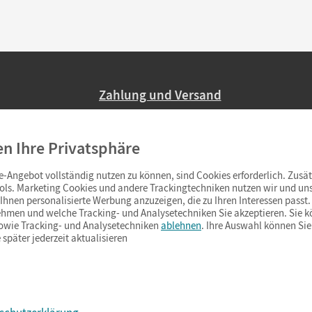
Zahlung und Versand
Nur 2,95 EUR Versandkosten in Deutsc
en Ihre Privatsphäre
Ab 59,– EUR Bestellwert liefern wir ve
(Lieferung in 3–6 Tagen).
-Angebot vollständig nutzen zu können, sind Cookies erforderlich. Zusät
ols. Marketing Cookies und andere Trackingtechniken nutzen wir und uns
hnen personalisierte Werbung anzuzeigen, die zu Ihren Interessen passt. 
hmen und welche Tracking- und Analysetechniken Sie akzeptieren. Sie k
sowie Tracking- und Analysetechniken
ablehnen
. Ihre Auswahl können Sie
 später jederzeit aktualisieren