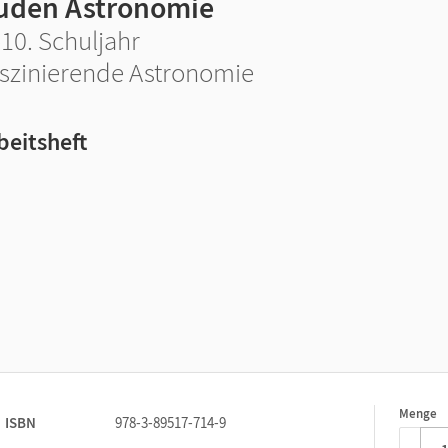
uden Astronomie
-10. Schuljahr
szinierende Astronomie
beitsheft
Menge
1
ISBN
978-3-89517-714-9