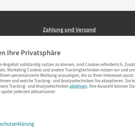
Zahlung und Versand
Nur 2,95 EUR Versandkosten in Deutsc
en Ihre Privatsphäre
Ab 59,– EUR Bestellwert liefern wir ve
(Lieferung in 3–6 Tagen).
-Angebot vollständig nutzen zu können, sind Cookies erforderlich. Zusät
ols. Marketing Cookies und andere Trackingtechniken nutzen wir und uns
hnen personalisierte Werbung anzuzeigen, die zu Ihren Interessen passt. 
hmen und welche Tracking- und Analysetechniken Sie akzeptieren. Sie k
sowie Tracking- und Analysetechniken
ablehnen
. Ihre Auswahl können Sie
 später jederzeit aktualisieren
schutzerklärung
s & Co.