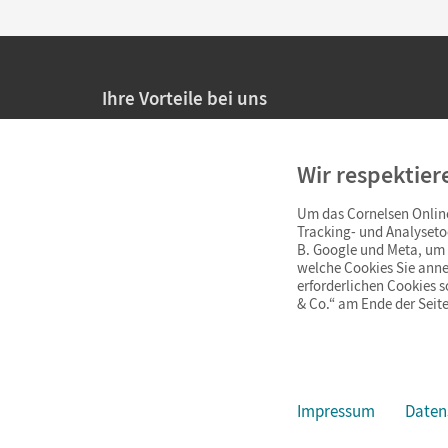
Ihre Vorteile bei uns
20% Prüfnachlass für Lehrkräfte
Wir respektier
Persönliche Angebote für Lehrkräfte
Um das Cornelsen Online
Sicheres Einkaufen mit SSL-Verschlüsselung
Tracking- und Analyseto
B. Google und Meta, um I
Verlängerte
Widerrufsfrist
von 4 Wochen
welche Cookies Sie anne
erforderlichen Cookies 
& Co.“ am Ende der Seite
Schnelle und einfache Retourenabwicklung
Impressum
Daten
Impressum
AGB
Datenschutz
Barrierefreiheit
Cookie