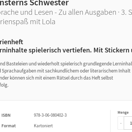
insterns Schwester
rache und Lesen - Zu allen Ausgaben · 3. 
rienspaß mit Lola
rienheft
rninhalte spielerisch vertiefen. Mit Sticker
und Basteleien und wiederholt spielerisch grundlegende Lerninhal
nd Sprachaufgaben mit sachkundlichem oder literarischem Inhalt
Kinder können sich mit einem Rätsel durch das Heft selbst
folg.
Menge
1
ISBN
978-3-06-080402-3
-
Format
Kartoniert