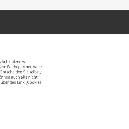
hland beim Kauf im Cornelsen Onlineshop.
rsandkostenfrei innerhalb Deutschlands
zlich nutzen wir
ere Werbepartner, wie z.
Entscheiden Sie selbst,
önnen auch alle nicht
 über den Link „Cookies
© Cornelsen Verlag 2026