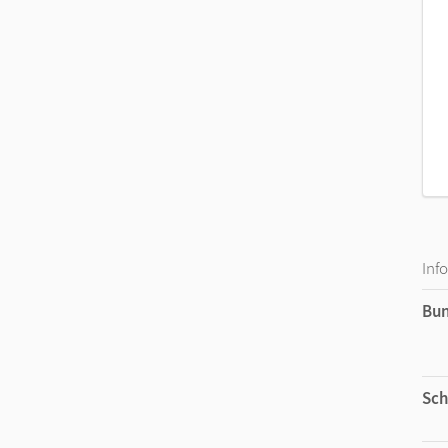
Inf
Bu
Sch