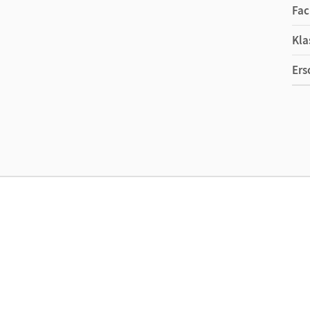
Fac
Kla
Ers
Ma
Ver
Her
Aut