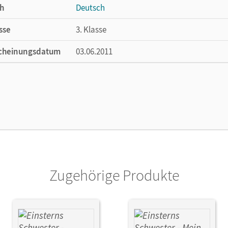
h
Deutsch
sse
3. Klasse
cheinungsdatum
03.06.2011
ße
Länge: 26,1 cm, Breite: 19 cm, Höhe: 0,3 cm
lag
Cornelsen Verlag
ausgeber/-in
Bauer, Roland; Maurach, Jutta
or/-in
Lemke, Liane; Zauleck, Franz
Zugehörige Produkte