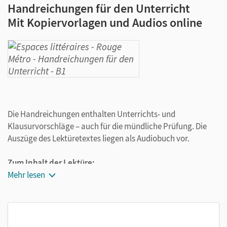
Handreichungen für den Unterricht
Mit Kopiervorlagen und Audios online
Die Handreichungen enthalten Unterrichts- und
Klausurvorschläge – auch für die mündliche Prüfung. Die
Auszüge des Lektüretextes liegen als Audiobuch vor.
Zum Inhalt der Lektüre:
Cerise ist traumatisiert. Als Einzige überlebt sie einen
Mehr lesen
Anschlag in der U-Bahn. Sie beginnt, die Geschichte
aufzuschreiben, um sich von diesem Erlebnis zu befreien.
Viele Fragen stehen dabei im Raum. Die Erzählstruktur in
Rouge Métro
sorgt für eine spannende und dramatische