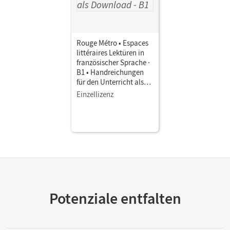
Rouge Métro • Espaces
littéraires Lektüren in
französischer Sprache ·
B1 • Handreichungen
für den Unterricht als
Download Lösungen zu
Einzellizenz
den Aufgaben der
Lektüre
Potenziale entfalten