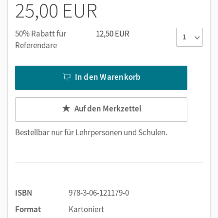
25,00 EUR
Lektüre.
Passend zu den Zentralabiturthemen:
50% Rabatt für
12,50 EUR
Referendare
Modes de vie en transformation
L'individu dans la société
In den Warenkorb
Auf den Merkzettel
Bestellbar nur für
Lehrpersonen und Schulen
.
ISBN
978-3-06-121179-0
Format
Kartoniert