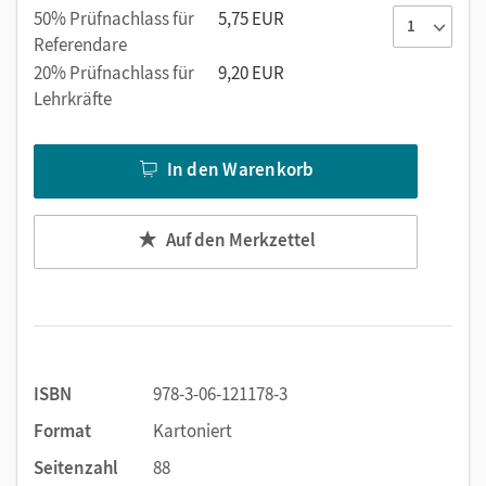
Ergänzung der Themen.
50% Prüfnachlass für
5,75 EUR
Referendare
Passend zu den Zentralabiturthemen:
20% Prüfnachlass für
9,20 EUR
Lehrkräfte
Modes de vie en transformation
L'individu dans la société
In den Warenkorb
Für Lehrkräfte ist eine passende Handreichung für den
Unterricht erhältlich.
Auf den Merkzettel
ISBN
978-3-06-121178-3
Format
Kartoniert
Seitenzahl
88