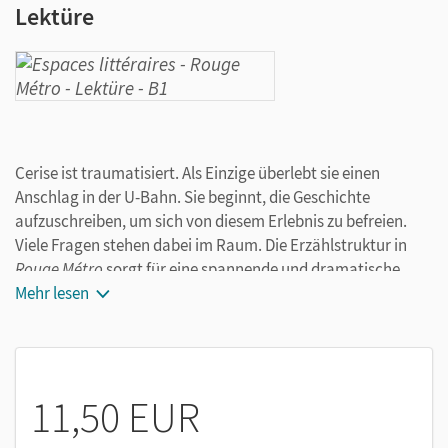
Lektüre
Cerise ist traumatisiert. Als Einzige überlebt sie einen
Anschlag in der U-Bahn. Sie beginnt, die Geschichte
aufzuschreiben, um sich von diesem Erlebnis zu befreien.
Viele Fragen stehen dabei im Raum. Die Erzählstruktur in
Rouge Métro
sorgt für eine spannende und dramatische
Lektüre.
Mehr lesen
Lesefreundliche Typografie und Vokabelannotationen auf
jeder Seite unterstützen den Lesefluss und erleichtern das
Verständnis der Texte. Die Lektüren enthalten zusätzlich
11,50 EUR
Aufgaben, die gezielt auf das Abitur vorbereiten. Im Anhang
finden Sie weitere Materialien zur Vertiefung oder