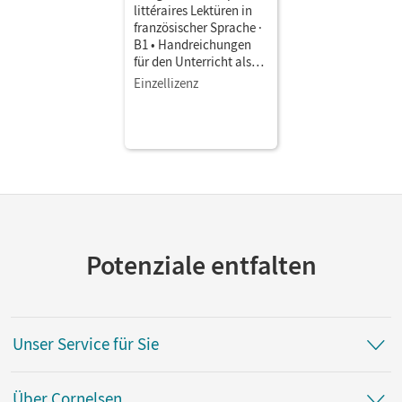
littéraires Lektüren in
französischer Sprache ·
B1 • Handreichungen
für den Unterricht als
Download Lösungen zu
Einzellizenz
den Aufgaben der
Lektüre
Potenziale entfalten
Unser Service für Sie
Über Cornelsen