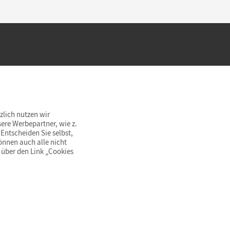
hland beim Kauf im Cornelsen Onlineshop.
rsandkostenfrei innerhalb Deutschlands
zlich nutzen wir
ere Werbepartner, wie z.
Entscheiden Sie selbst,
önnen auch alle nicht
 über den Link „Cookies
© Cornelsen Verlag 2026