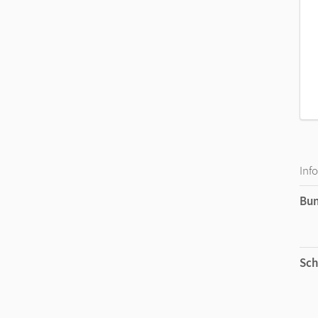
Inf
Bu
Sch