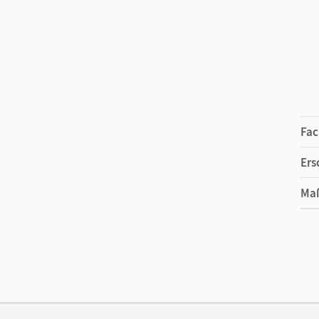
Fac
Ers
Ma
Ver
Aut