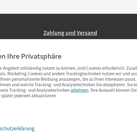
Zahlung und Versand
Nur 2,95 EUR Versandkosten in Deutsc
en Ihre Privatsphäre
Ab 59,– EUR Bestellwert liefern wir ve
(Lieferung in 3–6 Tagen).
-Angebot vollständig nutzen zu können, sind Cookies erforderlich. Zusät
ols. Marketing Cookies und andere Trackingtechniken nutzen wir und uns
hnen personalisierte Werbung anzuzeigen, die zu Ihren Interessen passt. 
hmen und welche Tracking- und Analysetechniken Sie akzeptieren. Sie k
sowie Tracking- und Analysetechniken
ablehnen
. Ihre Auswahl können Sie
 später jederzeit aktualisieren
schutzerklärung
s & Co.