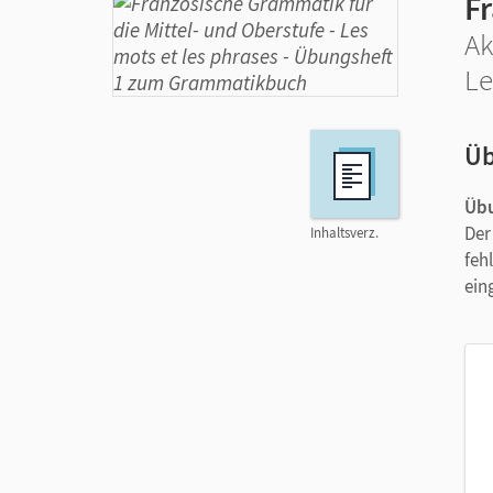
F
Ak
Le
Üb
Übu
Der
Inhaltsverz.
feh
ein