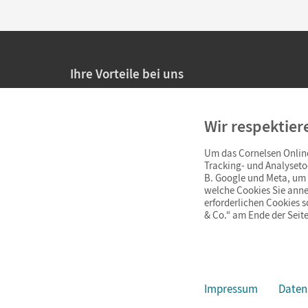
Ihre Vorteile bei uns
20% Prüfnachlass für Lehrkräfte
Wir respektier
Persönliche Angebote für Lehrkräfte
Um das Cornelsen Online
Sicheres Einkaufen mit SSL-Verschlüsselung
Tracking- und Analyseto
B. Google und Meta, um I
Verlängerte
Widerrufsfrist
von 4 Wochen
welche Cookies Sie anne
erforderlichen Cookies 
& Co.“ am Ende der Seite
Schnelle und einfache Retourenabwicklung
Impressum
Daten
Impressum
AGB
Datenschutz
Barrierefreiheit
Cookie