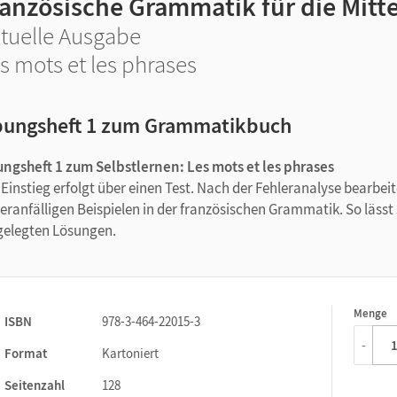
ranzösische Grammatik für die Mitt
tuelle Ausgabe
s mots et les phrases
ungsheft 1 zum Grammatikbuch
ngsheft 1 zum Selbstlernen:
Les mots et les phrases
 Einstieg erfolgt über einen Test. Nach der Fehleranalyse bearbe
leranfälligen Beispielen in der französischen Grammatik. So lässt
gelegten Lösungen.
Menge
1
ISBN
978-3-464-22015-3
-
Format
Kartoniert
Seitenzahl
128