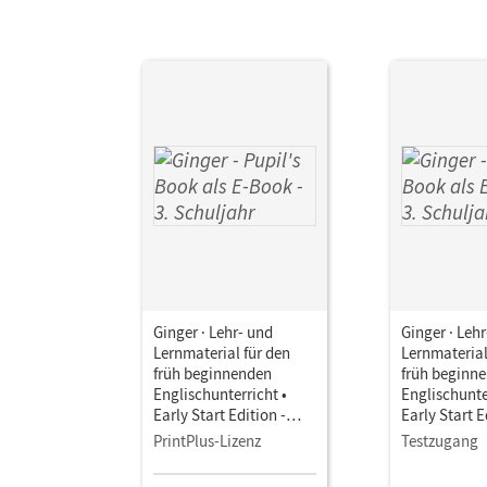
Ginger · Lehr- und
Ginger · Leh
Lernmaterial für den
Lernmaterial
früh beginnenden
früh beginn
Englischunterricht •
Englischunte
Early Start Edition -
Early Start E
Neubearbeitung · 3.
Neubearbeitu
PrintPlus-Lizenz
Testzugang
Schuljahr • Pupil's Book
Schuljahr • 
als E-Book
als E-Book