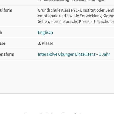
ulform
Grundschule Klassen 1-4, Institut oder Se
emotionale und soziale Entwicklung Klasse
Sehen, Hören, Sprache Klassen 1-4, Schule
h
Englisch
sse
3. Klasse
enzform
Interaktive Übungen Einzellizenz – 1 Jahr
cheinungsdatum
07.06.2018
enztext
Lizenz für einzelne Schüler/-innen oder Le
lag
Cornelsen Verlag