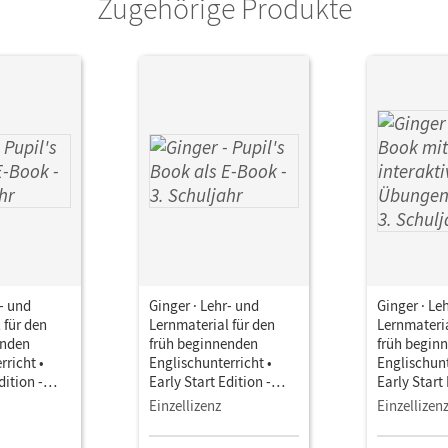
Zugehörige Produkte
r- und
Ginger · Lehr- und
Ginger · Le
 für den
Lernmaterial für den
Lernmateria
enden
früh beginnenden
früh begin
rricht •
Englischunterricht •
Englischunt
dition -
Early Start Edition -
Early Start 
ng · 3.
Neubearbeitung · 3.
Neubearbeit
Einzellizenz
Einzellizen
Pupil's Book
Schuljahr • Pupil's Book
Schuljahr • 
als E-Book
Book mit in