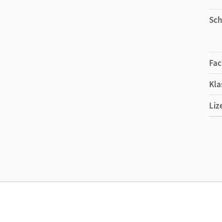
Sch
Fac
Kla
Liz
Ers
Liz
Ver