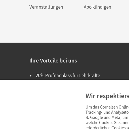
Veranstaltungen
Abo kündigen
Ihre Vorteile bei uns
20% Prüfnachlass für Lehrkräfte
Persönliche Angebote für Lehrkräfte
Wir respektier
Sicheres Einkaufen mit SSL-Verschlüsselung
Um das Cornelsen Online
Verlängerte
Widerrufsfrist
von 4 Wochen
Tracking- und Analyseto
B. Google und Meta, um I
Schnelle und einfache Retourenabwicklung
welche Cookies Sie anne
erforderlichen Cookies 