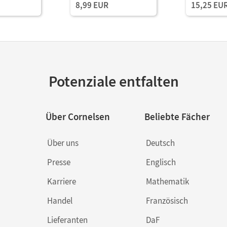
8,99 EUR
15,25 EU
Übungen on
ROM, Audi
Minibildka
Faltbox
Potenziale entfalten
Über Cornelsen
Beliebte Fächer
Über uns
Deutsch
Presse
Englisch
Karriere
Mathematik
Handel
Französisch
Lieferanten
DaF