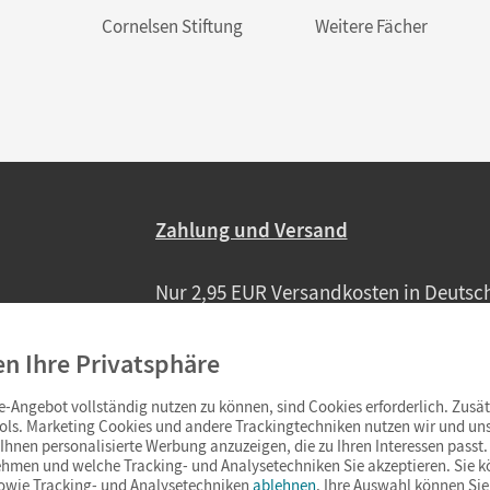
Cornelsen Stiftung
Weitere Fächer
Zahlung und Versand
Nur 2,95 EUR Versandkosten in Deutsc
Ab 59,– EUR Bestellwert liefern wir ve
(Lieferung in 3–6 Tagen).
en Ihre Privatsphäre
-Angebot vollständig nutzen zu können, sind Cookies erforderlich. Zusät
ols. Marketing Cookies und andere Trackingtechniken nutzen wir und uns
hnen personalisierte Werbung anzuzeigen, die zu Ihren Interessen passt. 
hmen und welche Tracking- und Analysetechniken Sie akzeptieren. Sie k
sowie Tracking- und Analysetechniken
ablehnen
. Ihre Auswahl können Sie