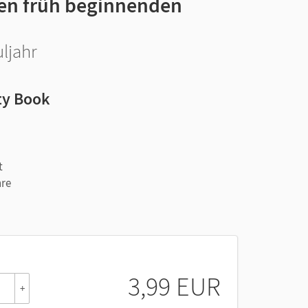
 den früh beginnenden
uljahr
ty Book
t
hre
3,99 EUR
+