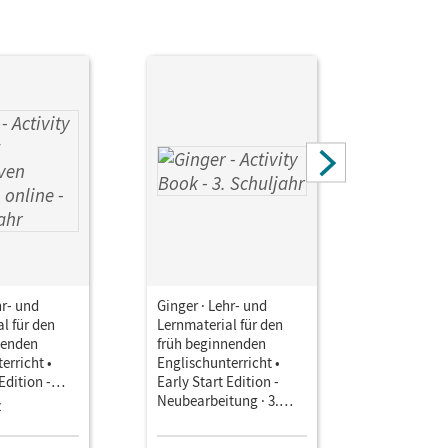
hr- und
Ginger · Lehr- und
Ginger · L
l für den
Lernmaterial für den
Lernmateri
nenden
früh beginnenden
früh begi
erricht •
Englischunterricht •
Englischun
Edition -
Early Start Edition -
Early Star
ung · 3.
Neubearbeitung · 3.
Neubearbe
z
Einzellize
Activity
Schuljahr • Activity
Schuljahr 
teraktiven
Book Mit Audio-CD,
Handreich