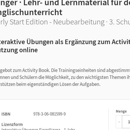
inger · Lehr- und Lernmaterial für
nglischunterricht
rly Start Edition - Neubearbeitung · 3. Sch
teraktive Übungen als Ergänzung zum Activi
tzung online
gebot zum Activity Book. Die Trainingseinheiten sind abgestimm
innen und Schülern die Möglichkeit, zu den wichtigsten Themen i
rstützen beim eigenständigen Lösen der Aufgaben.
Menge
1
ISBN
978-3-06-081599-9
-
Lizenzform
Interaktive Übungen Einzellizenz – 1 Jahr