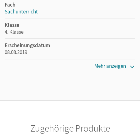
Fach
Sachunterricht
Klasse
4. Klasse
Erscheinungsdatum
08.08.2019
Maße
Mehr anzeigen
Länge: 29,7 cm, Breite: 21 cm, Höhe: 0,4 cm
Verlag
Cornelsen Verlag
Autor/-in
Lucke, Angela; Horn, Rüdiger; Kramer, Katja
Zugehörige Produkte