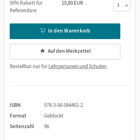
Kopiervorlagen auf drei Niveaustufen (Würfelsymbol wie im
50% Rabatt für
15,00 EUR
Arbeitsheft).
Referendare
In den Warenkorb
Auf den Merkzettel
Bestellbar nur für
Lehrpersonen und Schulen
.
ISBN
978-3-06-084401-2
Format
Geblockt
Seitenzahl
96