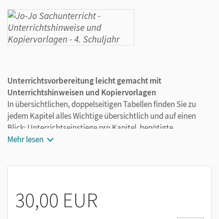
Unterrichtsvorbereitung leicht gemacht mit
Unterrichtshinweisen und Kopiervorlagen
In übersichtlichen, doppelseitigen Tabellen finden Sie zu
jedem Kapitel alles Wichtige übersichtlich und auf einen
Blick: Unterrichtseinstiege pro Kapitel, benötigte
Unterrichtsmaterialien, Verweise auf Methodenheft und
Mehr lesen
Kopiervorlagen, Lösungen zu den Aufgaben,
Erwartungshorizonte, Anregungen zum Fördern und
Fordern.
60 Kopiervorlagen ergänzen zudem jedes Arbeitsheft mit
30,00 EUR
altersgerechten Lesetexten. Um verschiedenen
Lernausgangslagen gerecht zu werden, gibt es die