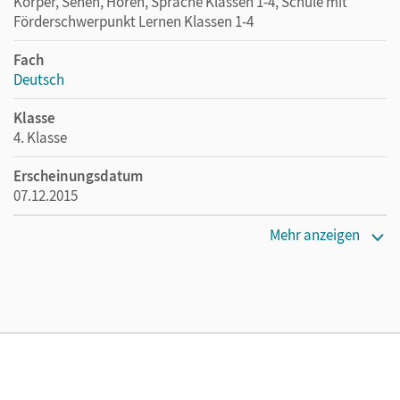
Körper, Sehen, Hören, Sprache Klassen 1-4, Schule mit
Förderschwerpunkt Lernen Klassen 1-4
Fach
Deutsch
Klasse
4. Klasse
Erscheinungsdatum
07.12.2015
Maße
Mehr anzeigen
Länge: 26 cm, Breite: 19 cm, Höhe: 0,9 cm
Verlag
Cornelsen Verlag
Autor/-in
Brinster, Olga; Kiener, Cornelia