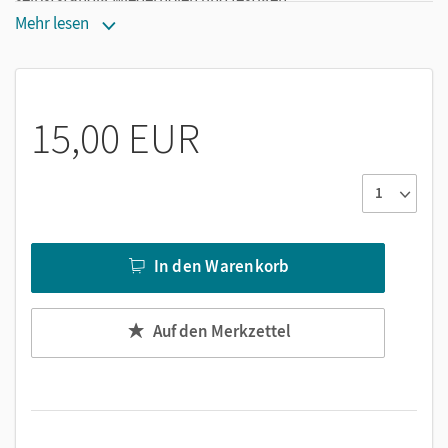
Mehr lesen
Sprache untersuchen: Wörter und Wortarten,
Wortbestandteile, Bedeutung von Wörtern, Sätze und
Satzarten, Sätze verbinden, Satzglieder, Redensarten
Rechtschreibung: Groß- und Kleinschreibung,
15,00 EUR
Wortstamm und Wortfamilie als Helfer, Tests mit
Fehlertexten, Korrekturmethoden
Texte verfassen: Schreibübungen, Geschichten
Leseverständnis: Basistraining zu Aufgabentypen,
Aufbautraining
In den Warenkorb
Auf den Merkzettel