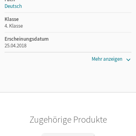
Deutsch
Klasse
4. Klasse
Erscheinungsdatum
25.04.2018
Maße
Mehr anzeigen
Länge: 29,7 cm, Breite: 21 cm, Höhe: 0,7 cm
Verlag
Cornelsen Pädagogik
Autor/-in
Geist, Alexander; Scholtes, Cornelia
Zugehörige Produkte