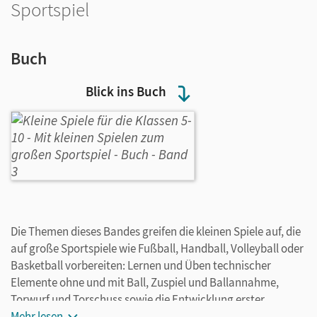
Sportspiel
Buch
Blick ins Buch
Die Themen dieses Bandes greifen die kleinen Spiele auf, die
auf große Sportspiele wie Fußball, Handball, Volleyball oder
Basketball vorbereiten: Lernen und Üben technischer
Elemente ohne und mit Ball, Zuspiel und Ballannahme,
Torwurf und Torschuss sowie die Entwicklung erster
komplexer Spielfähigkeiten. Die Sportspiele sind auch für
Mehr lesen